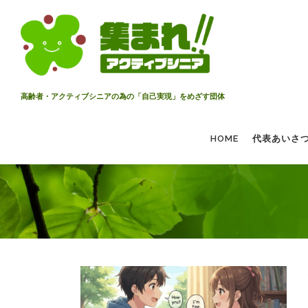
コ
ン
テ
ン
ツ
へ
高齢者・アクティブシニアの為の「自己実現」をめざす団体
ス
キ
HOME
代表あいさ
ッ
プ