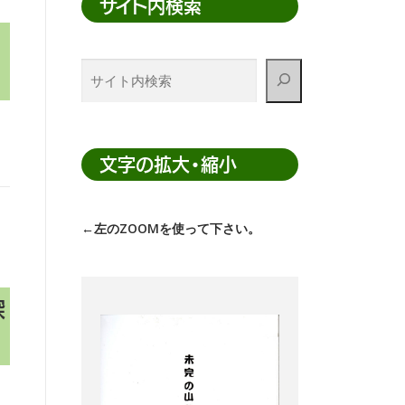
サイト内検索
サ
イ
ト
内
検
文字の拡大・縮小
索
←左のZOOMを使って下さい。
探