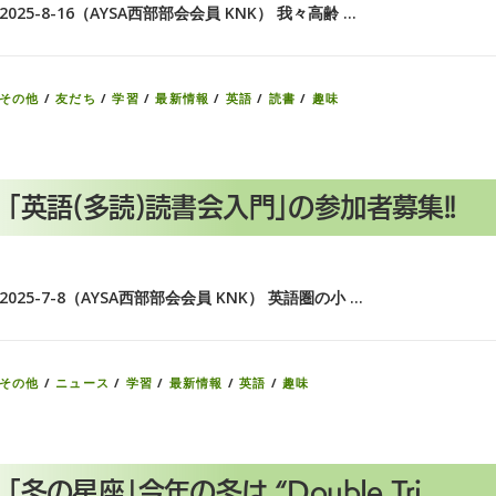
2025-8-16（AYSA西部部会会員 KNK） 我々高齢 …
その他
/
友だち
/
学習
/
最新情報
/
英語
/
読書
/
趣味
「英語(多読)読書会入門」の参加者募集!!
2025-7-8（AYSA西部部会会員 KNK） 英語圏の小 …
その他
/
ニュース
/
学習
/
最新情報
/
英語
/
趣味
「冬の星座」今年の冬は “Double Tri