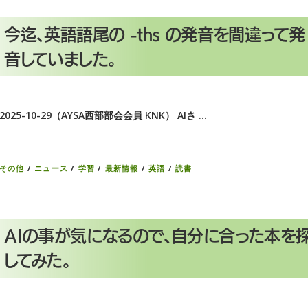
今迄、英語語尾の -ths の発音を間違って発
音していました。
2025-10-29（AYSA西部部会会員 KNK） AIさ …
その他
/
ニュース
/
学習
/
最新情報
/
英語
/
読書
AIの事が気になるので、自分に合った本を
してみた。