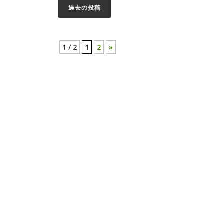
過去の投稿
投
稿
1 / 2
1
2
»
ナ
ビ
ゲ
ー
シ
ョ
ン