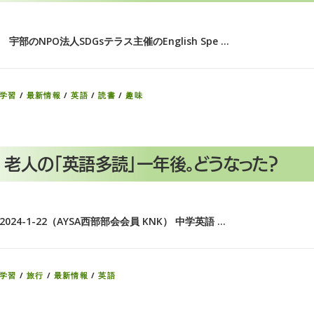
宇部のNPO法人SDGsテラス主催のEnglish Spe …
学習
/
最新情報
/
英語
/
読書
/
趣味
老人の「英語多読」一年後。どうなった？
2024-1-22（AYSA西部部会会員 KNK） 中学英語 …
学習
/
旅行
/
最新情報
/
英語