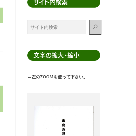
サイト内検索
サ
イ
ト
内
検
文字の拡大・縮小
索
←左のZOOMを使って下さい。