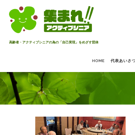
コ
ン
テ
ン
ツ
へ
高齢者・アクティブシニアの為の「自己実現」をめざす団体
ス
キ
HOME
代表あいさ
ッ
プ