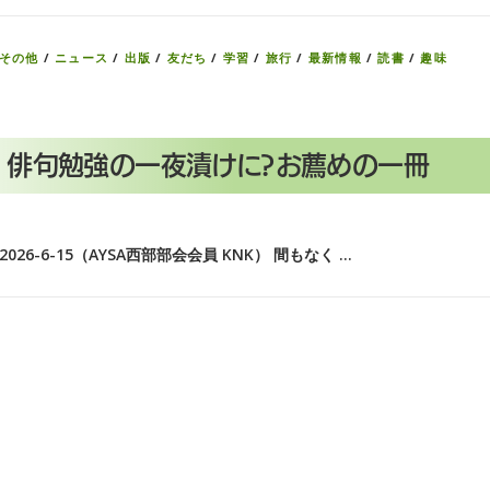
その他
/
ニュース
/
出版
/
友だち
/
学習
/
旅行
/
最新情報
/
読書
/
趣味
俳句勉強の一夜漬けに?お薦めの一冊
2026-6-15（AYSA西部部会会員 KNK） 間もなく …