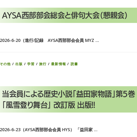
AYSA西部部会総会と俳句大会（懇親会）
2026-6-20（進行/記録 AYSA西部部会会員 MYZ …
その他
/
出版
/
学習
/
旅行
/
最新情報
/
読書
当会員による歴史小説「益田家物語」第5巻
「風雪登り舞台」 改訂版 出版!!
2026-6-23（AYSA西部部会会員 HYS） 「益田家 …