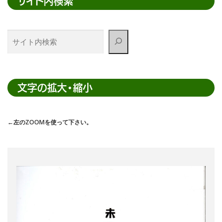
サイト内検索
サ
イ
ト
内
検
文字の拡大・縮小
索
←左のZOOMを使って下さい。