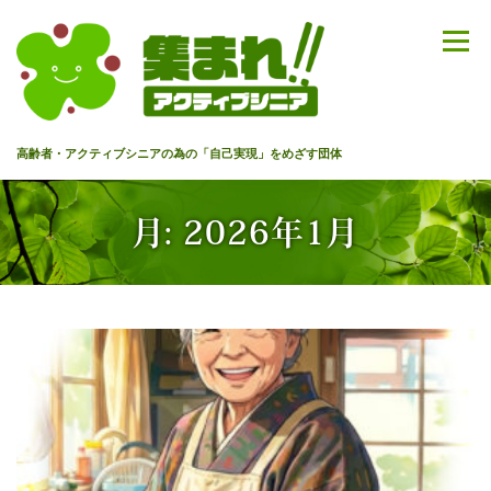
コ
ン
メニュー
テ
ン
ツ
へ
高齢者・アクティブシニアの為の「自己実現」をめざす団体
ス
キ
ッ
HOME
代表あいさつ
私達について
今までのセミナー
月:
2026年1月
プ
メンバー
情報を募集中！
お問合せ
最新情報
入会のご案内
プライバシーポリシー