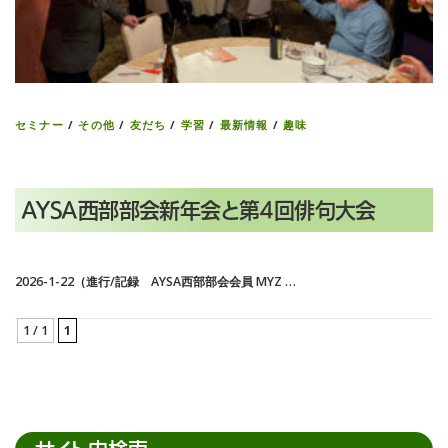
セミナー
/
その他
/
友だち
/
学習
/
最新情報
/
趣味
AYSA西部部会新年会と第4回俳句大会
2026-1-22（進行/記録 AYSA西部部会会員 MYZ …
1 / 1
1