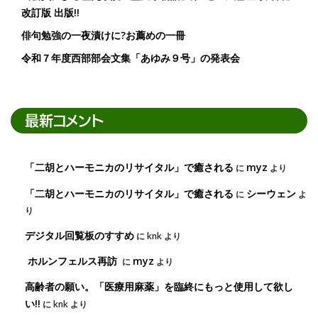
改訂版 出版!!
俳句勉強の一夜漬けに?お薦めの一冊
令和７年度西部部会文集「あゆみ９号」の発表会
最新コメント
「二胡とハーモニカのリサイタル」で癒される
myz
に
より
「二胡とハーモニカのリサイタル」で癒される
シーウェン
に
よ
り
デジタル回覧板のすすめ
に
knk
より
ホルンフェルス再訪
myz
に
より
高齢者の願い。「医療用麻薬」を臨終にもっと使用して欲し
い!!
に
knk
より