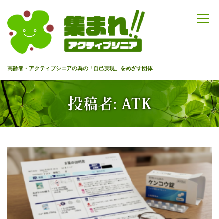
コ
ン
メニュー
テ
ン
ツ
へ
高齢者・アクティブシニアの為の「自己実現」をめざす団体
ス
キ
ッ
HOME
代表あいさつ
私達について
今までのセミナー
投稿者:
ATK
プ
メンバー
情報を募集中！
お問合せ
最新情報
入会のご案内
プライバシーポリシー