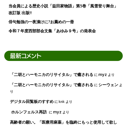
当会員による歴史小説「益田家物語」第5巻「風雪登り舞台」
改訂版 出版!!
俳句勉強の一夜漬けに?お薦めの一冊
令和７年度西部部会文集「あゆみ９号」の発表会
最新コメント
「二胡とハーモニカのリサイタル」で癒される
myz
に
より
「二胡とハーモニカのリサイタル」で癒される
シーウェン
に
よ
り
デジタル回覧板のすすめ
に
knk
より
ホルンフェルス再訪
myz
に
より
高齢者の願い。「医療用麻薬」を臨終にもっと使用して欲し