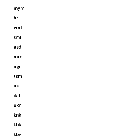
mym
hr
emt
smi
asd
mrn
ngi
tsm
usi
ikd
okn
knk
kbk
kby