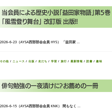
当会員による歴史小説「益田家物語」第5巻
「風雪登り舞台」 改訂版 出版!!
2026-6-23（AYSA西部部会会員 HYS） 「益田家 …
その他
/
ニュース
/
出版
/
友だち
/
学習
/
旅行
/
最新情報
/
読書
/
趣味
俳句勉強の一夜漬けに?お薦めの一冊
2026-6-15（AYSA西部部会会員 KNK） 間もなく …