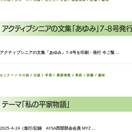
アクティブシニアの文集「あゆみ」7-8号発行
アクティブシニアの文集「あゆみ」7-8号を印刷・発行 今ご覧 …
セミナー
/
その他
/
出版
/
学習
/
最新情報
/
美術
/
読書
/
趣味
テーマ「私の平家物語」
2025-4-24（進行/記録 AYSA西部部会会員 MYZ …