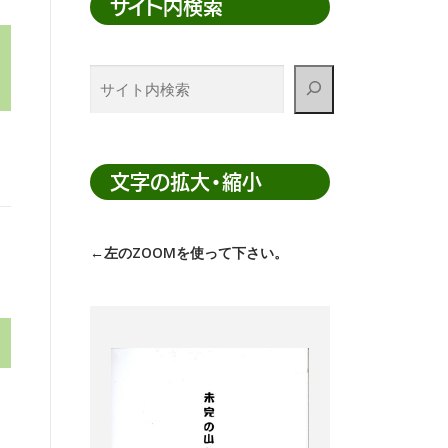
サイト内検索
サ
イ
ト
内
検
文字の拡大・縮小
索
←左のZOOMを使って下さい。