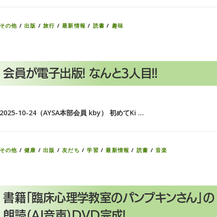
その他
/
出版
/
旅行
/
最新情報
/
読書
/
趣味
会員が電子出版! なんと3人目!!
2025-10-24（AYSA本部会員 kby） 初めてKi …
その他
/
健康
/
出版
/
友だち
/
学習
/
最新情報
/
読書
/
音楽
書籍「臨床心理学教室のパンプキンさん」の
朗読（AI音声）DVD完成!