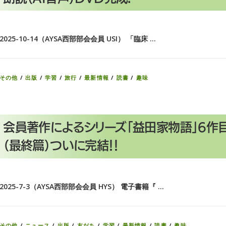
2025-10-14（AYSA西部部会会員 USI） 「臨床 …
その他
/
出版
/
学習
/
旅行
/
最新情報
/
読書
/
趣味
会員著作によるシリーズ「益田家物語」6作
（最終篇）ついに完結！！
2025-7-3（AYSA西部部会会員 HYS） 電子書籍『 …
その他
/
ニュース
/
出版
/
友だち
/
学習
/
最新情報
/
読書
/
趣味