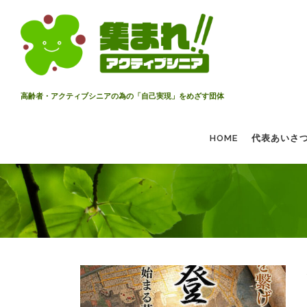
コ
ン
テ
ン
ツ
へ
高齢者・アクティブシニアの為の「自己実現」をめざす団体
ス
キ
HOME
代表あいさ
ッ
プ