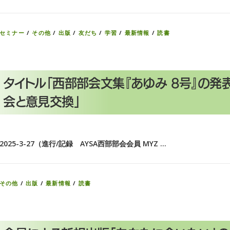
セミナー
/
その他
/
出版
/
友だち
/
学習
/
最新情報
/
読書
タイトル「西部部会文集『あゆみ 8号』の発
会と意見交換」
2025-3-27（進行/記録 AYSA西部部会会員 MYZ …
その他
/
出版
/
最新情報
/
読書