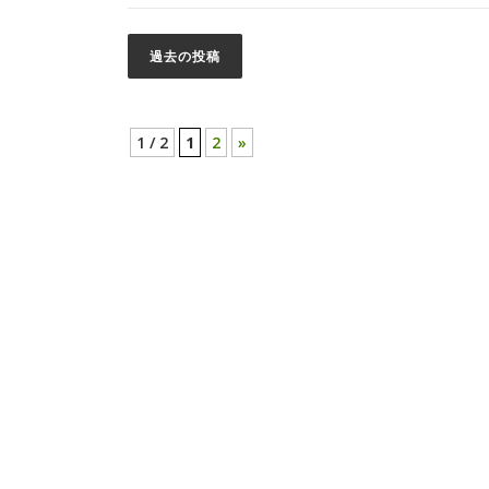
過去の投稿
投
稿
1 / 2
1
2
»
ナ
ビ
ゲ
ー
シ
ョ
ン