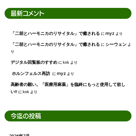
最新コメント
「二胡とハーモニカのリサイタル」で癒される
myz
に
より
「二胡とハーモニカのリサイタル」で癒される
シーウェン
に
よ
り
デジタル回覧板のすすめ
に
knk
より
ホルンフェルス再訪
myz
に
より
高齢者の願い。「医療用麻薬」を臨終にもっと使用して欲し
い!!
に
knk
より
今迄の投稿
2026年7月