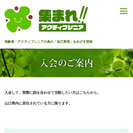
コ
ン
メニュー
テ
ン
ツ
へ
高齢者・アクティブシニアの為の「自己実現」をめざす団体
ス
キ
ッ
HOME
代表あいさつ
私達について
今までのセミナー
入会のご案内
プ
メンバー
情報を募集中！
お問合せ
最新情報
入会して、実際に顔を合わせて活動したい方はこちらから。
山口県内に居住されている方に限ります。
入会のご案内
プライバシーポリシー