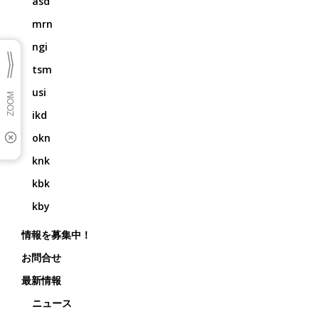
asd
mrn
ngi
tsm
usi
ikd
okn
knk
kbk
kby
情報を募集中！
お問合せ
最新情報
ニュース