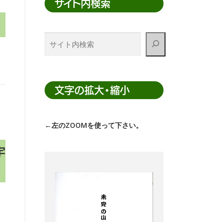
サイト内検索
サ
イ
ト
内
検
文字の拡大・縮小
索
←左のZOOMを使って下さい。
宇