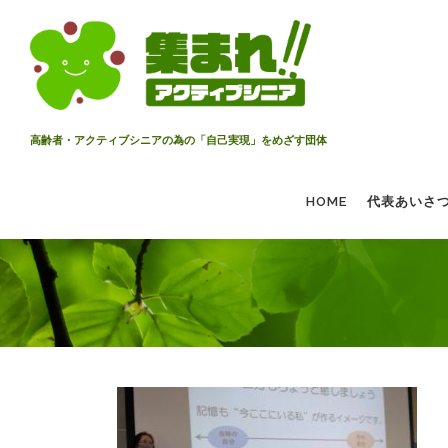
コ
ン
テ
ン
ツ
へ
高齢者・アクティブシニアの為の「自己実現」をめざす団体
ス
キ
HOME
代表あいさ
ッ
プ