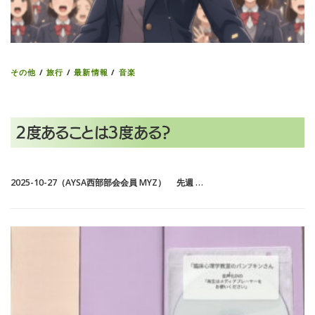
その他
/
旅行
/
最新情報
/
音楽
２度あることは３度ある？
2025-10-27（AYSA西部部会会員 MYZ） 先週 …