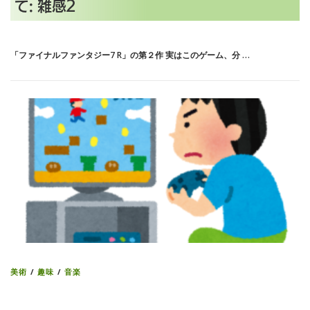
て: 雑感2
「ファイナルファンタジー7 R」の第２作 実はこのゲーム、分 …
美術
/
趣味
/
音楽