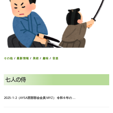
その他
/
最新情報
/
美術
/
趣味
/
音楽
七人の侍
2025-1-2（AYSA西部部会会員 MYZ） 令和６年の …