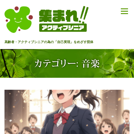
コ
ン
メニュー
テ
ン
ツ
へ
高齢者・アクティブシニアの為の「自己実現」をめざす団体
ス
キ
ッ
HOME
代表あいさつ
私達について
今までのセミナー
カテゴリー:
音楽
プ
メンバー
情報を募集中！
お問合せ
最新情報
入会のご案内
プライバシーポリシー