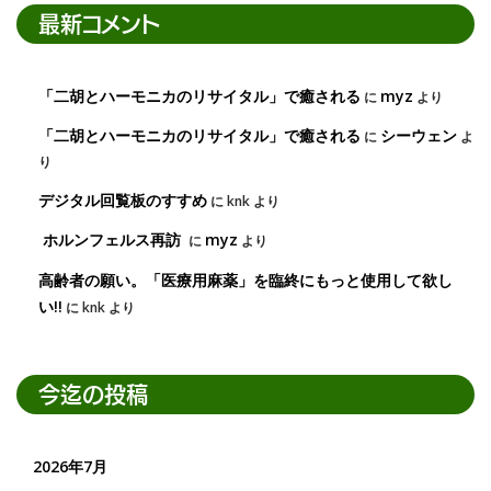
最新コメント
「二胡とハーモニカのリサイタル」で癒される
myz
に
より
「二胡とハーモニカのリサイタル」で癒される
シーウェン
に
よ
り
デジタル回覧板のすすめ
に
knk
より
ホルンフェルス再訪
myz
に
より
高齢者の願い。「医療用麻薬」を臨終にもっと使用して欲し
い!!
に
knk
より
今迄の投稿
2026年7月