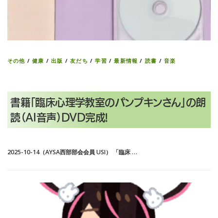
その他
/
健康
/
出版
/
友だち
/
学習
/
最新情報
/
読書
/
音楽
書籍「臨床心理学教室のパンプキンさん」の朗
読（AI音声）DVD完成!
2025-10-14（AYSA西部部会会員 USI） 「臨床 …