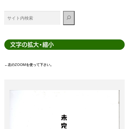
サ
イ
ト
内
検
文字の拡大・縮小
索
←左のZOOMを使って下さい。