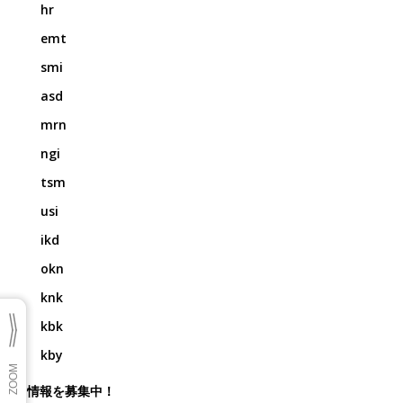
hr
emt
smi
asd
mrn
ngi
tsm
usi
ikd
okn
knk
kbk
kby
情報を募集中！