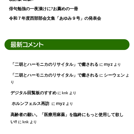
俳句勉強の一夜漬けに?お薦めの一冊
令和７年度西部部会文集「あゆみ９号」の発表会
最新コメント
「二胡とハーモニカのリサイタル」で癒される
myz
に
より
「二胡とハーモニカのリサイタル」で癒される
シーウェン
に
よ
り
デジタル回覧板のすすめ
に
knk
より
ホルンフェルス再訪
myz
に
より
高齢者の願い。「医療用麻薬」を臨終にもっと使用して欲し
い!!
に
knk
より