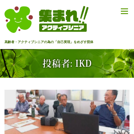
コ
ン
メニュー
テ
ン
ツ
へ
高齢者・アクティブシニアの為の「自己実現」をめざす団体
ス
キ
ッ
HOME
代表あいさつ
私達について
今までのセミナー
投稿者:
IKD
プ
メンバー
情報を募集中！
お問合せ
最新情報
入会のご案内
プライバシーポリシー