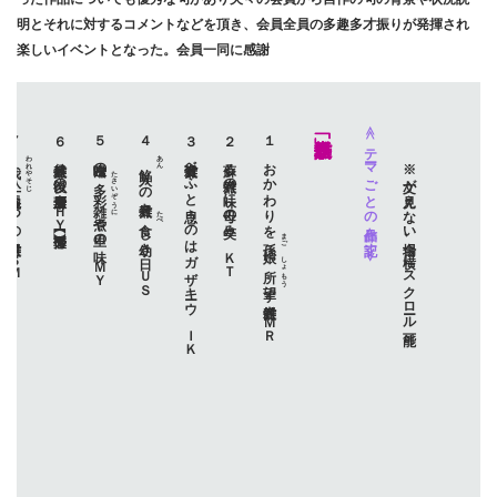
明とそれに対するコメントなどを頂き、会員全員の多趣多才振りが発揮され
楽しいイベントとなった。会員一同に感謝
７
６ 雑煮盛り以後の厨房全放棄 ＨＹ
５ 白味噌の
４
３ 雑煮食べふと思うのはガザキーウ ＩＫ
２ 蘇る雑煮の味に母の笑み ＫＴ
１ おかわりを
≪テーマごとの作品を記す≫
※ 文が見えない場合、横にスクロール可能
われやそじ
あん
我八十路
入りの雑煮を
たさいぞうに
多彩雑煮
椀に一つの雑煮餅 ＳＭ
たべ
や里の味 ＭＹ
し幼き日 ＵＳ
まご
孫娘
に
しょもう
所望
す雑煮餅 ＭＲ