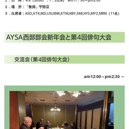
１．日 時：Ｒ8（2026）．1．22(木) am11：30～pm2:30
２．場 所：「敦煌」宇部店
３．出席者：ASD,ATK,IKD,USI,KNK,KTM,KBY,SMI,HYS,MYZ,MRN（11名）
AYSA西部部会新年会と第4回俳句大会
交流会（第4回俳句大会）
am12:00～pm2
:
30 ～