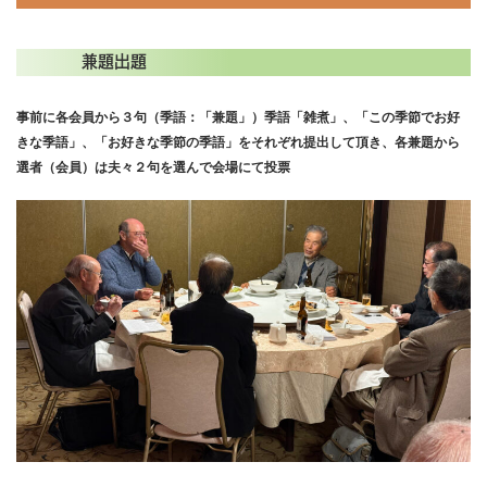
兼題出題
事前に各会員から３句（季語：「兼題」）季語「雑煮」、「この季節でお好
きな季語」、「お好きな季節の季語」をそれぞれ提出して頂き、各兼題から
選者（会員）は夫々２句を選んで会場にて投票