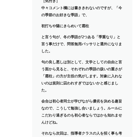
［気付き］
中々コメント欄には書ききれないのですが、「今
の季節のお好きな季語」で、
初打ちや陽にきらめいて霜柱
と言う句が、冬の季語が2つある「季重なり」と
言う事だけで、問答無用バッサリと選外になりま
した。
句の良し悪しは別として、文学としての自由と言
う面から見ると、それぞれの季語の扱いの重さが
「霜柱」の方が主役の気がします。対象に入れな
いのは規則に囚われすぎではないかと感じまし
た。
会合は初心者同士が学びながら優劣を決める趣旨
なので、こうして勉強し合いましょう。ルールに
こだわり過ぎるのも初心者ならではかも知れませ
んけどね。
それなら次回は、指導者クラスの人を招く事も考