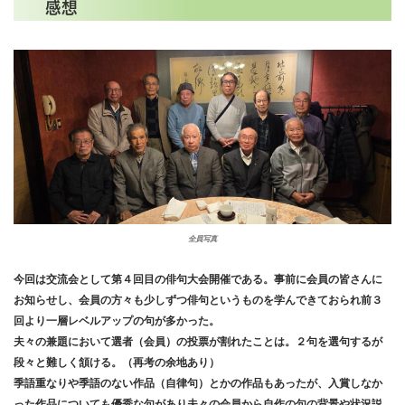
感想
全員写真
今回は交流会として第４回目の俳句大会開催である。事前に会員の皆さんに
お知らせし、会員の方々も少しずつ俳句というものを学んできておられ前３
回より一層レベルアップの句が多かった。
夫々の兼題において選者（会員）の投票が割れたことは。２句を選句するが
段々と難しく頷ける。（再考の余地あり）
季語重なりや季語のない作品（自律句）とかの作品もあったが、入賞しなか
った作品についても優秀な句があり夫々の会員から自作の句の背景や状況説