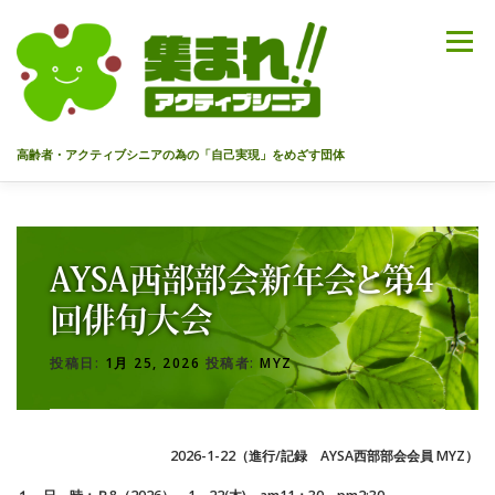
コ
ン
メニュー
テ
ン
ツ
へ
高齢者・アクティブシニアの為の「自己実現」をめざす団体
ス
キ
ッ
HOME
代表あいさつ
私達について
今までのセミナー
プ
AYSA西部部会新年会と第4
メンバー
情報を募集中！
お問合せ
最新情報
回俳句大会
投稿日:
1月 25, 2026
投稿者:
MYZ
入会のご案内
プライバシーポリシー
2026-1-22（進行/記録 AYSA西部部会会員 MYZ）