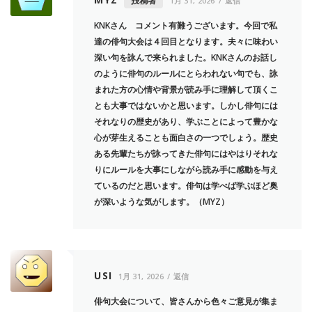
投稿者
1月 31, 2026
返信
KNKさん コメント有難うございます。今回で私
達の俳句大会は４回目となります。夫々に味わい
深い句を詠んで来られました。KNKさんのお話し
のように俳句のルールにとらわれない句でも、詠
まれた方の心情や背景が読み手に理解して頂くこ
とも大事ではないかと思います。しかし俳句には
それなりの歴史があり、学ぶことによって豊かな
心が芽生えることも面白さの一つでしょう。歴史
ある先輩たちが詠ってきた俳句にはやはりそれな
りにルールを大事にしながら読み手に感動を与え
ているのだと思います。俳句は学べば学ぶほど奥
が深いような気がします。（MYZ）
USI
1月 31, 2026
返信
俳句大会について、皆さんから色々ご意見が集ま