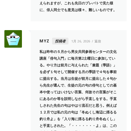
えられますが、これも先日のプレバトで見た様
に、俳人同士でも意見は様々、難しいものです。
MYZ
投稿者
1月 26, 2026
返信
私は昨年の５月から男女共同参画センターの文化
講座「俳句入門」に毎月第2土曜日に参加してい
る。やり方は前月に与えられた「兼題（季語）」
を必ず１句そして開催する月の季語で４句を事前
に提出する。当月は生徒が前月に提出した４句か
ら先生が選んで、生徒の元の句の俳句としての基
本や使ってはいけない言葉、何故その言葉がそこ
にあるのか等を説明しながら手直しをする。手直
しされた先生の句はやはり流石だと思う。例えば
１２月では私の元の句は「冬ぬくし海辺に揺るる
釣り舟よ」を「入り海に揺るる釣り舟冬ぬくし」
と手直しされた。「・・・・・・・よ」は、この