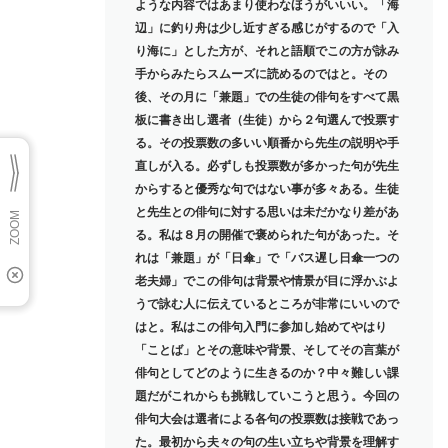
ような内容ではあまり使わなほうがいいい。「海
辺」に釣り舟は少し近すぎる感じがするので「入
り海に」とした方が、それと語順でこの方が詠み
手からみたらスムーズに読めるのではと。その
後、その月に「兼題」での生徒の俳句をすべて黒
板に書き出し選者（生徒）から２句選んで投票す
る。その投票数の多いい順番から先生の説明や手
直しが入る。必ずしも投票数が多かった句が先生
からすると優秀な句ではない事が多々ある。生徒
と先生との俳句に対する思いは未だかなり差があ
る。私は８月の開催で褒められた句があった。そ
れは「兼題」が「日傘」で「バス遅し日傘一つの
老夫婦」でこの俳句は背景や情景が目に浮かぶよ
うで詠む人に伝えているところが非常にいいので
はと。私はこの俳句入門に参加し始めてやはり
「ことば」とその意味や背景、そしてその言葉が
俳句としてどのように生きるのか？中々難しい課
題だがこれからも挑戦していこうと思う。今回の
俳句大会は選者による各句の投票数は接戦であっ
た。最初から夫々の句の生い立ちや背景を理解す