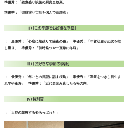
準優秀：「雑煮盛り以後の厨房全放棄」
準優秀：「御膳塗り亡母を偲んで豆雑煮」
Ⅱ）「この季節でお好きな季語」
： 最優秀：「心底に焔残りて除夜の鐘」 準優秀：「年賀状届かぬ訳を推
し量り」 準優秀：「何時発つや一直線に冬鴎」
Ⅲ）「お好きな季節の季語」
： 最優秀：「年ごとの日記に記す桜陰」 準優秀：「寒餅をつきし日生ま
れ早や傘寿」 準優秀：「近代史読み直したる松の内」
Ⅳ）特別賞
：「大谷の鼓舞する姿あっぱれと」