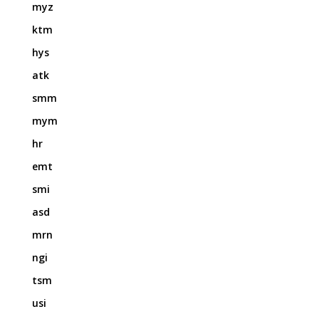
myz
ktm
hys
atk
smm
mym
hr
emt
smi
asd
mrn
ngi
tsm
usi