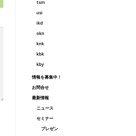
tsm
usi
ikd
okn
knk
kbk
kby
情報を募集中！
お問合せ
最新情報
ニュース
セミナー
プレゼン