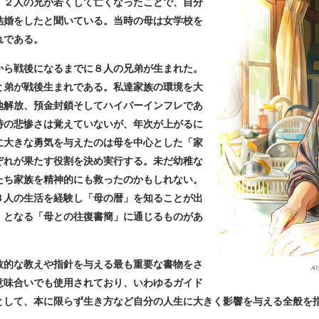
、２人の兄が若くして亡くなったことで、自分
結婚をしたと聞いている。当時の母は女学校を
れである。
ら戦後になるまでに８人の兄弟が生まれた。
と弟が戦後生まれである。私達家族の環境を大
地解放、預金封鎖そしてハイパーインフレであ
時の悲惨さは覚えていないが、年次が上がるに
に大きな勇気を与えたのは母を中心とした「家
ぞれが果たす役割を決め実行する。未だ幼稚な
たち家族を精神的にも救ったのかもしれない。
３人の生活を経験し「母の暦」を知ることが出
」となる「母との往復書簡」に通じるものがあ
的な教えや指針を与える最も重要な書物をさ
A
意味合いでも使用されており、いわゆるガイド
として、本に限らず生き方など自分の人生に大きく影響を与える全般を