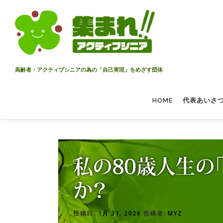
コ
ン
テ
ン
ツ
へ
高齢者・アクティブシニアの為の「自己実現」をめざす団体
ス
キ
HOME
代表あいさ
ッ
プ
私の80歳人生の
か？
投稿日:
1月 31, 2026
投稿者:
MYZ