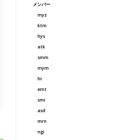
メンバー
myz
ktm
hys
atk
smm
mym
hr
emt
smi
asd
mrn
ngi