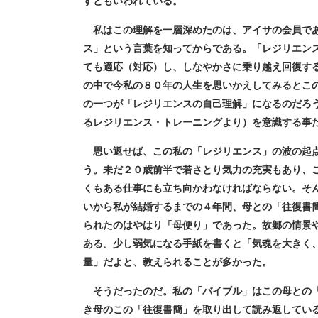
すともいわれている。
私はこの理解を一層深めたのは、アイサの会員であ
ス」という言葉を知ってからである。「レジリエン
ても適応（対応）し、しなやかさに乗り越え回復す
の中で今私の８０年の人生を思いかえしてみるとこ
の一つが「レジリエンスの自己理解」になるのだろう。 I
るレジリエンス・トレーニングより）を意識する事
思い返せば、この私の「レジリエンス」の波の起点
う。未だ２０歳前半で若さとり気力の充実もあり、
くもある仕事にも立ち向かわなければならない。そ
いから私が結婚するまでの４年間、母との「往復書
られたのはやはり「母便り」であった。故郷の情景
ある。少し弱気になる手紙を書くと「気魂を大きく
量」だよと、教えられることが多かった。
そうだったのだ。私の「バイブル」はこの母との「
き母のこの「往復書簡」を取り出して読み返してい