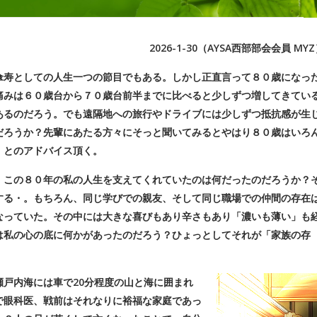
2026-1-30（AYSA西部部会会員 MY
寿としての人生一つの節目でもある。しかし正直言って８０歳になっ
痛みは６０歳台から７０歳台前半までに比べると少しずつ増してきてい
あるのだろう。でも遠隔地への旅行やドライブには少しずつ抵抗感が生
だろうか？先輩にあたる方々にそっと聞いてみるとやはり８０歳はいろ
」とのアドバイス頂く。
この８０年の私の人生を支えてくれていたのは何だったのだろうか？
する・。もちろん、同じ学びでの親友、そして同じ職場での仲間の存在
なっていた。その中には大きな喜びもあり辛さもあり「濃いも薄い」も
は私の心の底に何かがあったのだろう？ひょっとしてそれが「家族の存
戸内海には車で20分程度の山と海に囲まれ
で眼科医、戦前はそれなりに裕福な家庭であっ