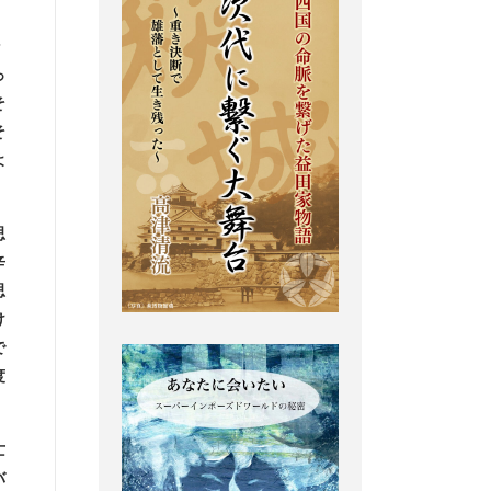
ン
っ
そ
そ
よ
思
辛
思
け
で
度
亡
バ