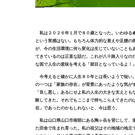
私は２０２６年１月で８０歳となった。いわゆる傘
という実感はない。もちろん体力的な衰えや足腰の
が、今の生活環境に何ら変化は生じていないことも
てきているのは正直な話だ。これが八十路入りなの
な面で人生の意味を考える「節目となっているよ！
今考えると確かに人生８０年とは長いようで短い。
の一つは「家族の存在」が背景にあったような気が
「良し悪し」あるにせよ私の人生の大きな支えとも
験してきた。それでもここまで持ちこらえてきたの
在」であったのかもしれないと、今は思う。
私は山口県山口市南部にある陶ヶ岳を背にして、瀬
た田舎で生まれ育った。私の祖父はその地域の地主