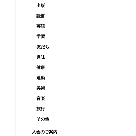
出版
読書
英語
学習
友だち
趣味
健康
運動
美術
音楽
旅行
その他
入会のご案内