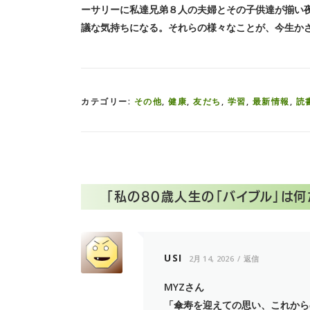
ーサリーに私達兄弟８人の夫婦とその子供達が揃い
議な気持ちになる。それらの様々なことが、今生か
カテゴリー:
その他
,
健康
,
友だち
,
学習
,
最新情報
,
読
「
私の80歳人生の「バイブル」は何
USI
2月 14, 2026
返信
MYZさん
「傘寿を迎えての思い、これから