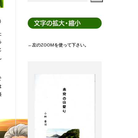
ト
内
Z）
検
文字の拡大・縮小
索
た
る
←左のZOOMを使って下さい。
じ
ん
そ
は
経