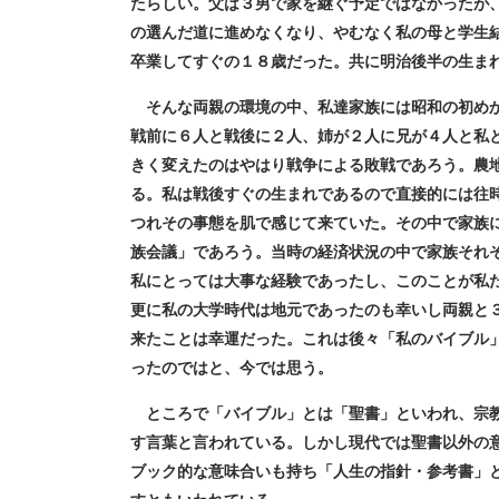
たらしい。父は３男で家を継ぐ予定ではなかったが
の選んだ道に進めなくなり、やむなく私の母と学生
卒業してすぐの１８歳だった。共に明治後半の生ま
そんな両親の環境の中、私達家族には昭和の初めか
戦前に６人と戦後に２人、姉が２人に兄が４人と私
きく変えたのはやはり戦争による敗戦であろう。農
る。私は戦後すぐの生まれであるので直接的には往
つれその事態を肌で感じて来ていた。その中で家族
族会議」であろう。当時の経済状況の中で家族それ
私にとっては大事な経験であったし、このことが私
更に私の大学時代は地元であったのも幸いし両親と
来たことは幸運だった。これは後々「私のバイブル
ったのではと、今では思う。
ところで「バイブル」とは「聖書」といわれ、宗教
す言葉と言われている。しかし現代では聖書以外の
ブック的な意味合いも持ち「人生の指針・参考書」