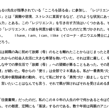
るU先生が指導されている「こころを語る会」に参加し、「レジリエ
ス」とは「困難や逆境、ストレスに直面するなど、どのような状況にあ
る力」とある。この「レジリエンス」を引き出す方法はいくつかある。
の「レジリエンス」の波を何度か繰り返していたのだと気づかされた。
 have、I am、I can、I like （イローナ・ボニウエル博士に
だろう。
は就職の為に初めて故郷（母）のもとを離れたことからはじまったと
これからの社会人生活に大きな希望を抱いていた。それは逆に厳しく、
んな中での寮生活で「故郷（母）」への望郷が募ることもあった。その
簡」が続いた。母からの「便り」は全部で２８通ある。私が一番勇気づ
や兄弟や親類縁者の動向、そして私に対する「勇気づけ・励まし」など
、言いたいことはなんでも言う、それで業が深ければそれを受け止める
往復書簡」だったのだ。私のこの８０年の人生の中で何かあると今は
る。その都度、迂闊にも「落涙」するのである。数十年前は両親のアニ