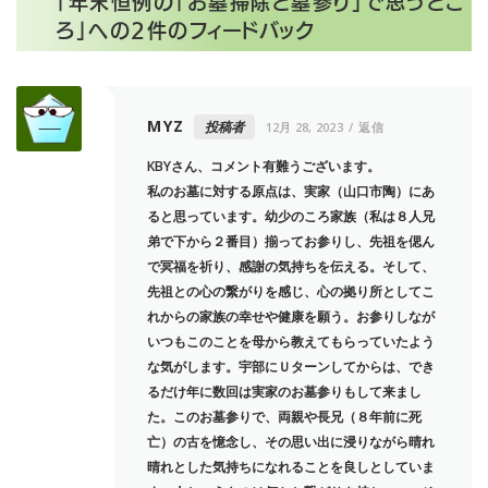
「
年末恒例の「お墓掃除と墓参り」で思うとこ
ろ
」への2件のフィードバック
MYZ
投稿者
12月 28, 2023
返信
KBYさん、コメント有難うございます。
私のお墓に対する原点は、実家（山口市陶）にあ
ると思っています。幼少のころ家族（私は８人兄
弟で下から２番目）揃ってお参りし、先祖を偲ん
で冥福を祈り、感謝の気持ちを伝える。そして、
先祖との心の繋がりを感じ、心の拠り所としてこ
れからの家族の幸せや健康を願う。お参りしなが
いつもこのことを母から教えてもらっていたよう
な気がします。宇部にＵターンしてからは、でき
るだけ年に数回は実家のお墓参りもして来まし
た。このお墓参りで、両親や長兄（８年前に死
亡）の古を憶念し、その思い出に浸りながら晴れ
晴れとした気持ちになれることを良しとしていま