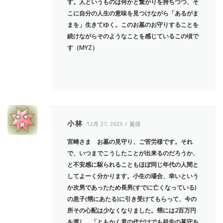
す。人というものは何かと繋がりを持ちつつ、そ
こに自分の人生の意味を見つけながら「あるがま
まを」生きてゆく。このお墓のお守りすることを
続けながらそのようなことを感じているこの頃で
す（MYZ）
小林
12月 27, 2023
返信
宮崎さま お墓の見守り、ご苦労様です。それ
で、いつまでこうしたことが出来るのだろうか、
と不安感に駆られることもほぼ同じ年代の人間と
してよーく分かります。小生の場合、幸いという
か次男であったため長男(すでに亡くなっている)
の息子(甥にあたる)に引き受けてもらって、今の
所その心配は少なくなりました。甥には2百万円
を渡し、「ともかく君の代だけでも祖先の墓守を