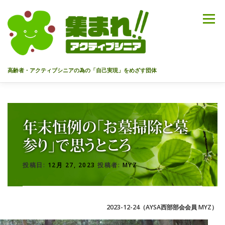
コ
ン
メニュー
テ
ン
ツ
へ
高齢者・アクティブシニアの為の「自己実現」をめざす団体
ス
キ
ッ
HOME
代表あいさつ
私達について
今までのセミナー
プ
年末恒例の「お墓掃除と墓
メンバー
情報を募集中！
お問合せ
最新情報
参り」で思うところ
投稿日:
12月 27, 2023
投稿者:
MYZ
入会のご案内
プライバシーポリシー
2023-12-24（AYSA西部部会会員 MYZ）