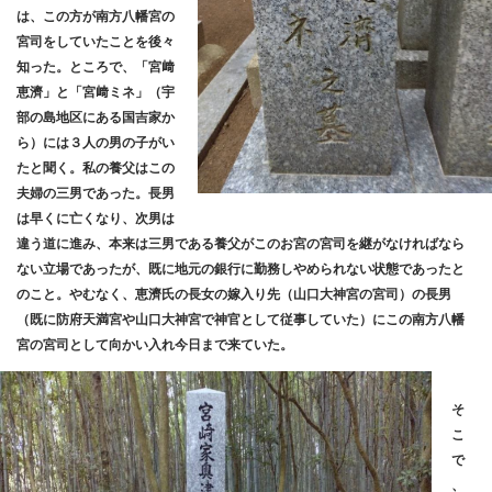
は、この方が南方八幡宮の
宮司をしていたことを後々
知った。ところで、「宮﨑
恵濟」と「宮﨑ミネ」（宇
部の島地区にある国吉家か
ら）には３人の男の子がい
たと聞く。私の養父はこの
夫婦の三男であった。長男
は早くに亡くなり、次男は
違う道に進み、本来は三男である養父がこのお宮の宮司を継がなければなら
ない立場であったが、既に地元の銀行に勤務しやめられない状態であったと
のこと。やむなく、恵濟氏の長女の嫁入り先（山口大神宮の宮司）の長男
（既に防府天満宮や山口大神宮で神官として従事していた）にこの南方八幡
宮の宮司として向かい入れ今日まで来ていた。
そ
こ
で
、