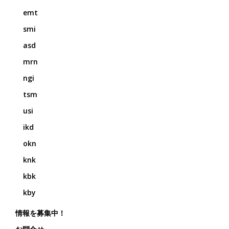
emt
smi
asd
mrn
ngi
tsm
usi
ikd
okn
knk
kbk
kby
情報を募集中！