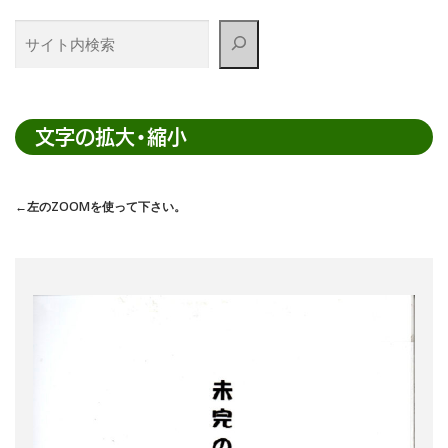
サ
イ
ト
内
検
文字の拡大・縮小
索
←左のZOOMを使って下さい。