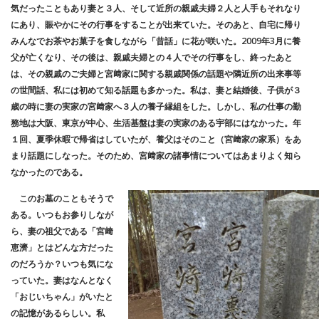
気だったこともあり妻と３人、そして近所の親戚夫婦２人と人手もそれなり
にあり、賑やかにその行事をすることが出来ていた。そのあと、自宅に帰り
みんなでお茶やお菓子を食しながら「昔話」に花が咲いた。2009年3月に養
父が亡くなり、その後は、親戚夫婦との４人でその行事をし、終ったあと
は、その親戚のご夫婦と宮﨑家に関する親戚関係の話題や隣近所の出来事等
の世間話、私には初めて知る話題も多かった。私は、妻と結婚後、子供が３
歳の時に妻の実家の宮﨑家へ３人の養子縁組をした。しかし、私の仕事の勤
務地は大阪、東京が中心、生活基盤は妻の実家のある宇部にはなかった。年
１回、夏季休暇で帰省はしていたが、養父はそのこと（宮﨑家の家系）をあ
まり話題にしなった。そのため、宮﨑家の諸事情についてはあまりよく知ら
なかったのである。
このお墓のこともそうで
ある。いつもお参りしなが
ら、妻の祖父である「宮﨑
恵濟」とはどんな方だった
のだろうか？いつも気にな
っていた。妻はなんとなく
「おじいちゃん」がいたと
の記憶があるらしい。私