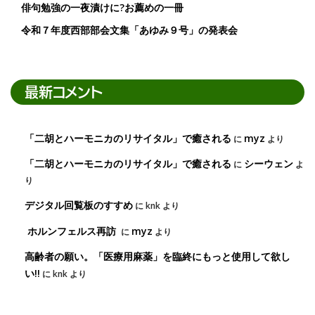
俳句勉強の一夜漬けに?お薦めの一冊
令和７年度西部部会文集「あゆみ９号」の発表会
最新コメント
「二胡とハーモニカのリサイタル」で癒される
myz
に
より
「二胡とハーモニカのリサイタル」で癒される
シーウェン
に
よ
り
デジタル回覧板のすすめ
に
knk
より
ホルンフェルス再訪
myz
に
より
高齢者の願い。「医療用麻薬」を臨終にもっと使用して欲し
い!!
に
knk
より