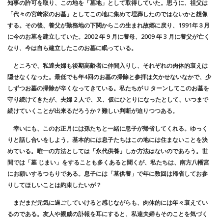
知事の許可を取り、この地を「墓地」として取得していた。思うに、祖父は
「代々の宮﨑家のお墓」としてこの地に集めて埋葬したのではないかと想像
する。その後、養父が勤務地の下関からこの生まれ故郷に戻り、1991年３月
に今のお墓を建立していた。2002 年 9 月に養母、2009 年 3 月に養父が亡く
なり、今は自ら建立したこのお墓に眠っている。
ところで、私達夫婦も後期高齢者に仲間入りし、それぞれの肉体的衰えは
隠せなくなった。最低でも年4回のお墓の掃除と参拝は欠かせないなかで、少
しずつお墓の掃除が辛くなってきている。私たちが U ターンしてこのお墓を
守り続けてきたが、夫婦 2 人で、又、仮にひとりになったとして、いつまで
続けていくことが出来るだろうか？難しい判断が迫りつつある。
幸いにも、このお正月には孫たちと一緒に息子が帰省してくれる。ゆっく
りと話し合いをしよう。基本的には息子たちはこの地には住まないことを決
めている。唯一の方法としては「永代供養」しか方法はないのであろう。世
間では「墓 じまい」をすることも多くあると聞くが、私たちは、南方八幡宮
にお願いするつもりである。息子には「墓供養」で年に数回は帰省してお参
りしてほしいことは約束したいが？
まだまだ元気に過ごしていけると感じながらも、肉体的には年々衰えてい
るのである。友人や親戚の訃報を耳にすると、私達夫婦もそのことを気づく