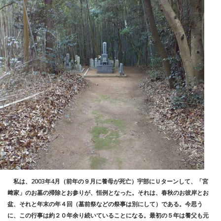
私は、2003年4月（前年の９月に養母が死亡）宇部にＵターンして、「宮
﨑家」のお墓の掃除とお参りが、恒例となった。それは、春秋のお彼岸とお
盆、それと年末の年４回（墓前祭などの祭事は別にして）である。今思う
に、この行事は約２０年余り続いていることになる。最初の５年は養父も元