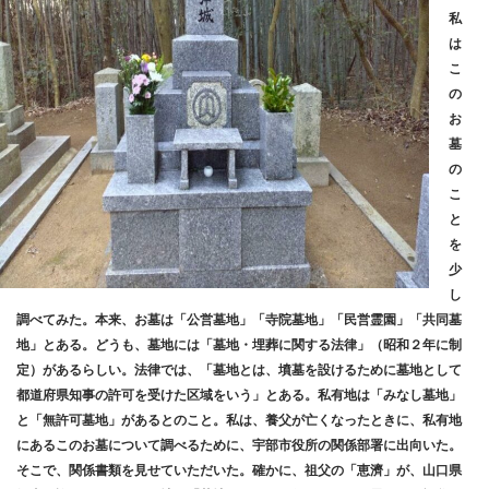
私
は
こ
の
お
墓
の
こ
と
を
少
し
調べてみた。本来、お墓は「公営墓地」「寺院墓地」「民営霊園」「共同墓
地」とある。どうも、墓地には「墓地・埋葬に関する法律」（昭和２年に制
定）があるらしい。法律では、「墓地とは、墳墓を設けるために墓地として
都道府県知事の許可を受けた区域をいう」とある。私有地は「みなし墓地」
と「無許可墓地」があるとのこと。私は、養父が亡くなったときに、私有地
にあるこのお墓について調べるために、宇部市役所の関係部署に出向いた。
そこで、関係書類を見せていただいた。確かに、祖父の「恵濟」が、山口県