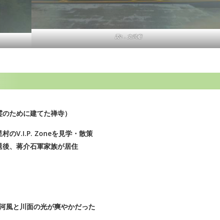
図2．文武廟
霊のために建てた禅寺）
.I.P. Zoneを見学・散策
退後、蒋介石軍家族が居住
ng、河風と川面の光が爽やかだった