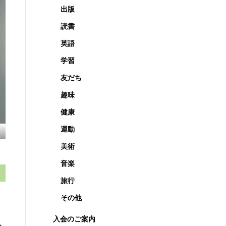
出版
読書
英語
学習
友だち
趣味
健康
運動
美術
音楽
旅行
その他
入会のご案内