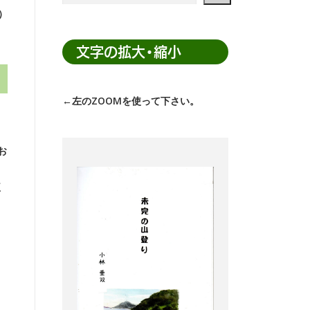
N）
ト
内
検
文字の拡大・縮小
索
←左のZOOMを使って下さい。
。
お
く