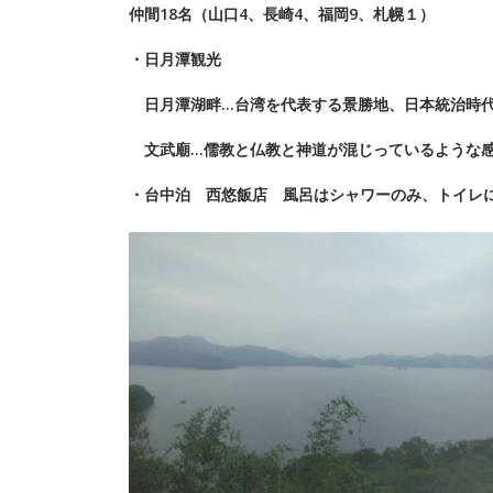
仲間18名（山口4、長崎4、福岡9、札幌１）
・日月潭観光
日月潭湖畔…台湾を代表する景勝地、日本統治時代
文武廟…儒教と仏教と神道が混じっているような
・台中泊 西悠飯店 風呂はシャワーのみ、トイレ