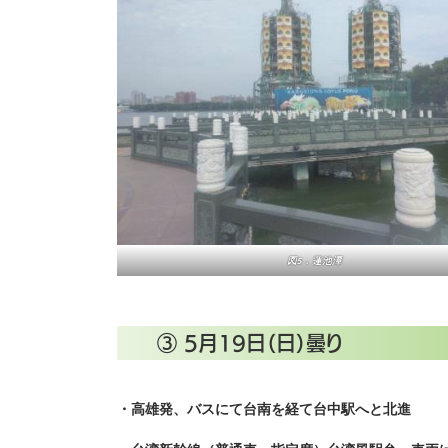
図5．蓮池潭
③ 5月19日（日）曇り
・高雄発、バスにて台南を経て台中駅へと北進