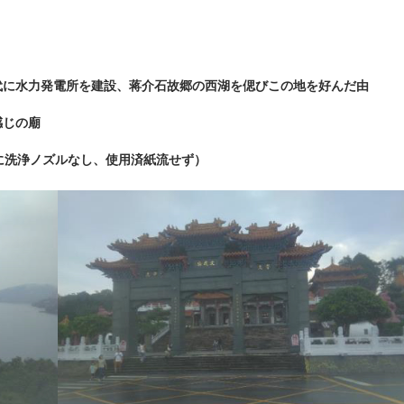
に水力発電所を建設、蒋介石故郷の西湖を偲びこの地を好んだ由
感じの廟
に洗浄ノズルなし、使用済紙流せず）