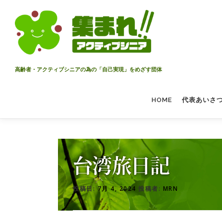
コ
ン
テ
ン
ツ
へ
高齢者・アクティブシニアの為の「自己実現」をめざす団体
ス
キ
HOME
代表あいさ
ッ
プ
台湾旅日記
投稿日:
7月 4, 2024
投稿者:
MRN