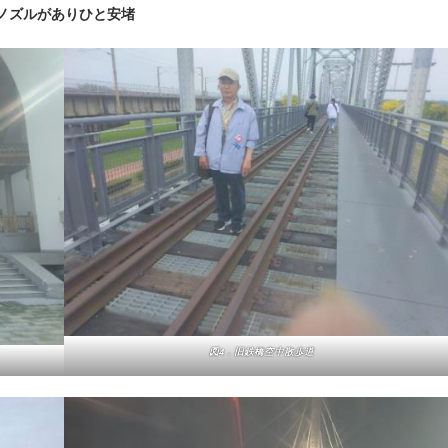
ノズルがありひと安堵
図4．旧鉄橋空中散歩道