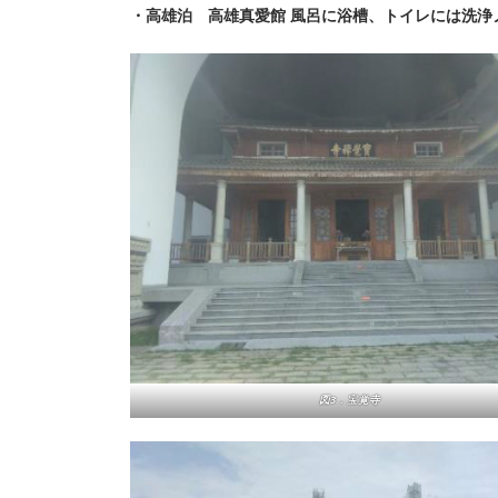
・高雄泊 高雄真愛館 風呂に浴槽、トイレには洗浄
図3．宝覚寺