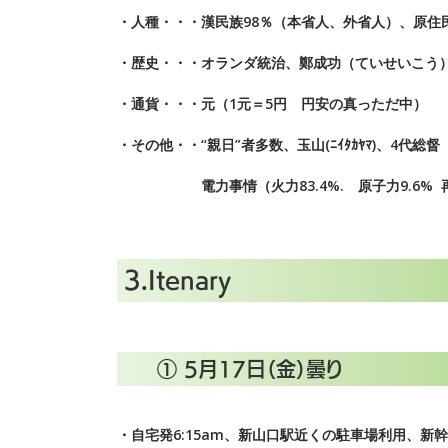
・人種・・・漢民族98％（本省人、外省人）、原住
・歴史・・・オランダ統治、鄭成功（
ていせいこう
・通貨・・・元（1元＝5円 円安の真っただ中）
・その他・・“親日”者多数、玉山(ﾆｲﾀｶﾔﾏ)、4代総
電力事情（火力83.4%. 原子力9.6% 再生可
3.Itenary
① 5月17日（金）曇り
・自宅発6:15am、新山口駅近くの駐車場利用、新幹