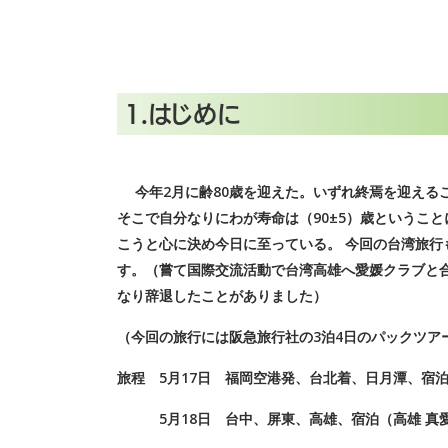
1.はじめに
今年2月に齢80歳を迎えた。いずれ終焉を迎える
そこで自分なりにわが寿命は（90±5）歳というこ
こうと心に決め今日に至っている。 今回の台湾旅
す。（嘗て国際交流活動で台湾高雄へ愛媛クラブと
なり辞退したことがありました）
（今回の旅行には阪急旅行社の3泊4日のパックツア
旅程 5月17日 福岡空港発、台北着、日月潭、宿泊(
5月18日 台中、屏東、高雄、宿泊（高雄 真