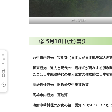
図1．日月潭
② 5月18日（土）曇り
・台中市内観光 宝覚寺（日本人が日本戦没軍人慰
・屏東観光 過去と現代の生活様式が混在する勝利星村のV
ここは日本統治時代の軍人家族の住居跡に日本撤
・高雄郊外観光 旧鉄橋空中歩道散策
・高雄市内観光 蓮池潭
・海鮮中華料理の夕食の後、愛河 Night Cruisi