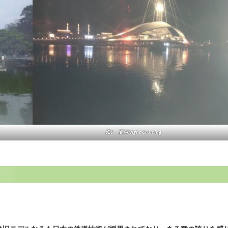
図6．愛河Night Cruising