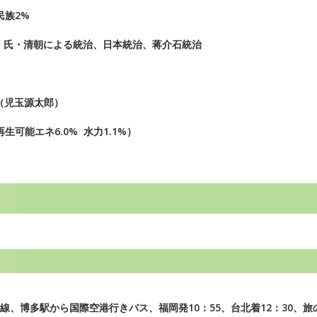
民族2%
）氏・清朝による統治、日本統治、蒋介石統治
督（児玉源太郎）
能エネ6.0% 水力1.1%）
線、博多駅から国際空港行きバス、福岡発10：55、台北着12：30、旅