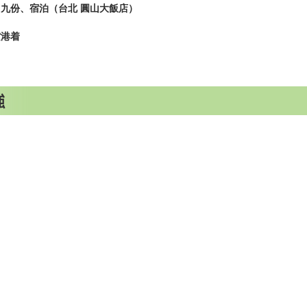
份、宿泊（台北 圓山大飯店）
港着
強