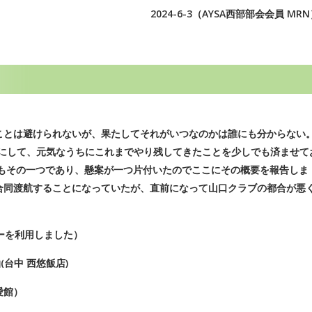
2024-6-3（AYSA西部部会会員 MR
ことは避けられないが、果たしてそれがいつなのかは誰にも分からない
とにして、元気なうちにこれまでやり残してきたことを少しでも済ませて
行もその一つであり、懸案が一つ片付いたのでここにその概要を報告しま
合同渡航することになっていたが、直前になって山口クラブの都合が悪
ーを利用しました）
台中 西悠飯店)
愛館）