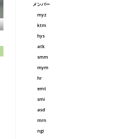
メンバー
myz
ktm
hys
atk
smm
mym
hr
emt
smi
asd
mrn
ngi