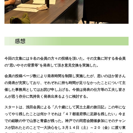
感想
今回の文集には９名の会員の方々の投稿を頂いた。その文集に対する各会員
の“思いやその背景等”を発表して頂き意見交換を実施した。
会員の投稿ページ数により発表時間を制限し実施したが、思いのほか皆さん
の発表が充実しており、それぞれに持ち時間が足りなかったことについて主
催した事務局としてはお詫び申し上げる。今後は発表の仕方等の工夫し皆さ
んが思う存分に気持良く発表出来るように検討する。
スタートは、浅田会員による「八十歳にして冥土土産の旅日記」この年にな
ってやり残したことは何か？それは「４７都道府県に足跡を残したい」今ま
での経験の中で山形と青森が残った。神戸での同窓会開催参加にそのチャン
スが訪れたとのことで一大決心をし３月１４日（土）～２０（金）に渡り東