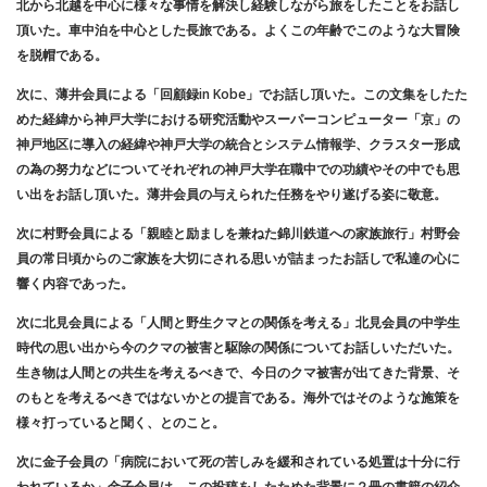
北から北越を中心に様々な事情を解決し経験しながら旅をしたことをお話し
頂いた。車中泊を中心とした長旅である。よくこの年齢でこのような大冒険
を脱帽である。
次に、薄井会員による「回顧録in Kobe」でお話し頂いた。この文集をしたた
めた経緯から神戸大学における研究活動やスーパーコンピューター「京」の
神戸地区に導入の経緯や神戸大学の統合とシステム情報学、クラスター形成
の為の努力などについてそれぞれの神戸大学在職中での功績やその中でも思
い出をお話し頂いた。薄井会員の与えられた任務をやり遂げる姿に敬意。
次に村野会員による「親睦と励ましを兼ねた錦川鉄道への家族旅行」村野会
員の常日頃からのご家族を大切にされる思いが詰まったお話しで私達の心に
響く内容であった。
次に北見会員による「人間と野生クマとの関係を考える」北見会員の中学生
時代の思い出から今のクマの被害と駆除の関係についてお話しいただいた。
生き物は人間との共生を考えるべきで、今日のクマ被害が出てきた背景、そ
のもとを考えるべきではないかとの提言である。海外ではそのような施策を
様々打っていると聞く、とのこと。
次に金子会員の「病院において死の苦しみを緩和されている処置は十分に行
われているか」金子会員は、この投稿をしたためた背景に２冊の書籍の紹介