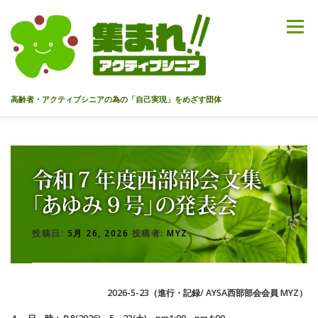
コ
ン
メニュー
テ
ン
ツ
へ
高齢者・アクティブシニアの為の「自己実現」をめざす団体
ス
キ
ッ
HOME
代表あいさつ
私達について
今までのセミナー
プ
令和７年度西部部会文集
メンバー
情報を募集中！
お問合せ
最新情報
「あゆみ９号」の発表会
投稿日:
5月 26, 2026
投稿者:
MYZ
入会のご案内
プライバシーポリシー
2026-5-23（進行・記録/ AYSA西部部会会員 MYZ）