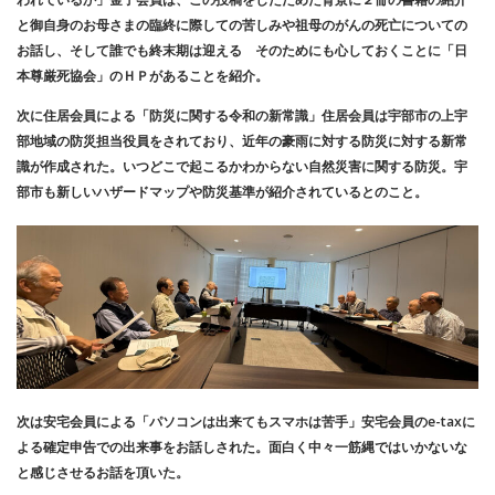
と御自身のお母さまの臨終に際しての苦しみや祖母のがんの死亡についての
お話し、そして誰でも終末期は迎える そのためにも心しておくことに「日
本尊厳死協会」のＨＰがあることを紹介。
次に住居会員による「防災に関する令和の新常識」住居会員は宇部市の上宇
部地域の防災担当役員をされており、近年の豪雨に対する防災に対する新常
識が作成された。いつどこで起こるかわからない自然災害に関する防災。宇
部市も新しいハザードマップや防災基準が紹介されているとのこと。
次は安宅会員による「パソコンは出来てもスマホは苦手」安宅会員のe-taxに
よる確定申告での出来事をお話しされた。面白く中々一筋縄ではいかないな
と感じさせるお話を頂いた。