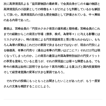
次に高津清流氏よる「益田家物語の最終章」で会員自身がこの６編の物語と
高津清流氏の小説家としての特徴をＡＩがどのような判断しているかを解説
して頂いた。高津清流氏の小説も歴史物語として評価されている、中々興味
のある内容であった。
最後は、宮崎会員の「円安ホクホク発言の違和感と期待感」宮崎会員のこれ
までの経験からこの発言が市場（債券、株式、為替等々）に与える影響には
リスクが大きい。時の首相による円安容認発言と受け取られかねない。もち
ろん為替の変動はこれだけの要因で決まるわけではないが、現在の円安によ
る物価高、有事の円売り（過去は有事の円買いはどこに？）それだけ円は弱
くなってしまったのか。この発言の趣旨は外国為替特別会計の円安メリット
の享受を意味していると思うが、それの実現益には様々な障壁もある。でも
昨今の株高は如何に説明できるのか？高市内閣による賃上げと国内投資期待
そして経営者意識の変革が大きな要因であろう。
それぞれの投稿にもっともっとお聞きしたいことがあったが、もう一度皆
さんの文集を精読することにしよう。