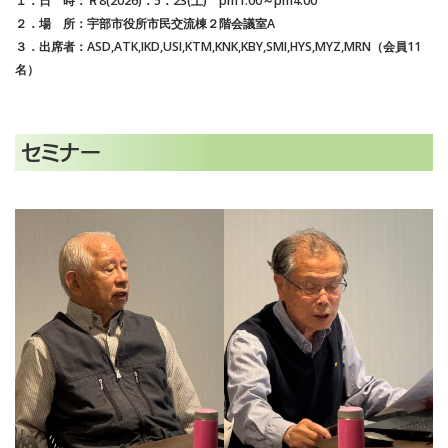
１．日 時：Ｒ8(2026)．5．23(土) pm1:00～pm4:00
２．場 所：宇部市役所市民交流棟２階会議室A
３．出席者：ASD,ATK,IKD,USI,KTM,KNK,KBY,SMI,HYS,MYZ,MRN（会員11
名）
セミナー