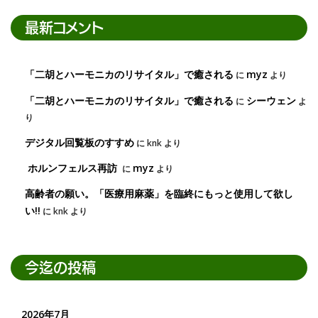
最新コメント
「二胡とハーモニカのリサイタル」で癒される
myz
に
より
「二胡とハーモニカのリサイタル」で癒される
シーウェン
に
よ
り
デジタル回覧板のすすめ
に
knk
より
ホルンフェルス再訪
myz
に
より
高齢者の願い。「医療用麻薬」を臨終にもっと使用して欲し
い!!
に
knk
より
今迄の投稿
2026年7月