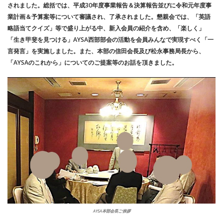
されました。総括では、平成30年度事業報告＆決算報告並びに令和元年度事
業計画＆予算案等について審議され、了承されました。懇親会では、「英語
略語当てクイズ」等で盛り上がる中、新入会員の紹介を含め、「楽しく」
「生き甲斐を見つける」AYSA西部部会の活動を会員みんなで実現すべく「一
言発言」を実施しました。また、本部の信田会長及び松永事務局長から、
「AYSAのこれから」についてのご提案等のお話を頂きました。
AYSA本部会長ご挨拶