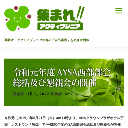
コ
ン
メニュー
テ
ン
ツ
へ
高齢者・アクティブシニアの為の「自己実現」をめざす団体
ス
キ
ッ
HOME
代表あいさつ
私達について
今までのセミナー
プ
令和元年度 AYSA西部部会
メンバー
情報を募集中！
お問合せ
最新情報
総括及び懇親会の開催
投稿日:
3月 2, 2022
投稿者:
MYZ
入会のご案内
プライバシーポリシー
令和元（2019）年6月21日（木）am11時より、ANAクラウンプラザホテル宇
部 レストラン「敦煌」で 平成30年度AYSA西部部会総括及び懇親会が開催