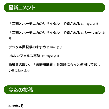
最新コメント
「二胡とハーモニカのリサイタル」で癒される
myz
に
より
「二胡とハーモニカのリサイタル」で癒される
シーウェン
に
よ
り
デジタル回覧板のすすめ
に
knk
より
ホルンフェルス再訪
myz
に
より
高齢者の願い。「医療用麻薬」を臨終にもっと使用して欲し
い!!
に
knk
より
今迄の投稿
2026年7月