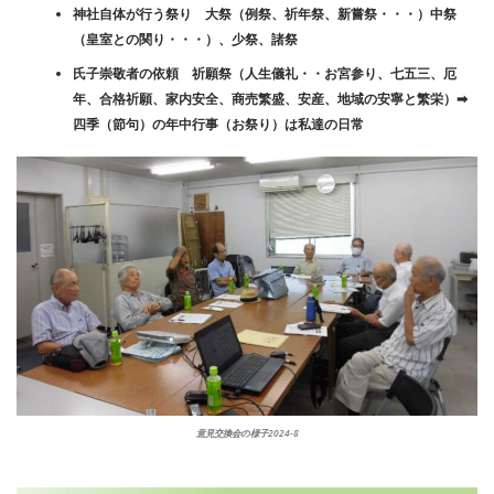
神社自体が行う祭り 大祭（例祭、祈年祭、新嘗祭・・・）中祭
（皇室との関り・・・）、少祭、諸祭
氏子崇敬者の依頼 祈願祭（人生儀礼・・お宮参り、七五三、厄
年、合格祈願、家内安全、商売繁盛、安産、地域の安寧と繁栄）➡
四季（節句）の年中行事（お祭り）は私達の日常
意見交換会の様子2024-8