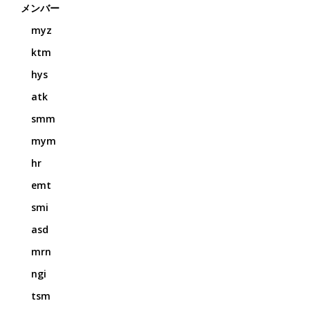
メンバー
myz
ktm
hys
atk
smm
mym
hr
emt
smi
asd
mrn
ngi
tsm