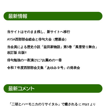
最新情報
当サイトはそのまま残し、新サイトへ移行
AYSA西部部会総会と俳句大会（懇親会）
当会員による歴史小説「益田家物語」第5巻「風雪登り舞台」
改訂版 出版!!
俳句勉強の一夜漬けに?お薦めの一冊
令和７年度西部部会文集「あゆみ９号」の発表会
最新コメント
「二胡とハーモニカのリサイタル」で癒される
myz
に
より