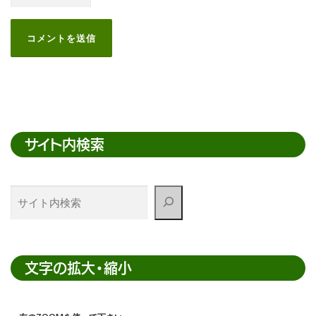
サイト内検索
サ
イ
ト
内
検
文字の拡大・縮小
索