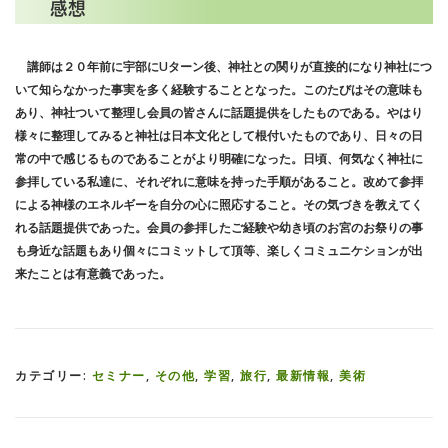
感想
講師は２０年前に宇部にUターン後、神社との関りが直接的になり神社につ
いて知らなかった事実を多く経験することとなった。このたびはその意味も
あり、神社ついて整理し会員の皆さんに話題提供をしたものである。やはり
様々に整理してみると神社は日本文化として根付いたものであり、日々の日
常の中で感じるものであることがより明確になった。日頃、何気なく神社に
参拝している私達に、それぞれに意味を持った手順があること。改めて参拝
による神様のエネルギーを自分の心に照応すること。その気づきを教えてく
れる話題提供であった。会員の参拝したご経験や幼き頃のお宮のお祭りの事
も身近な話題もあり個々にコミットして頂等、楽しくコミュニケションが出
来たことは有意義であった。
カテゴリー:
セミナー
,
その他
,
学習
,
旅行
,
最新情報
,
美術