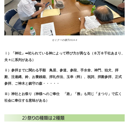
セミナーの様子2024-8
ⅰ）「神社」➡祀られている神によって呼び方が異なる（８万８千社あまり、
夫々に系列がある）
ⅱ）参拝までに関わる手順 鳥居、参道、参段、手水舍、神門、狛犬、拝
殿、注連縄、鈴、お賽銭箱、拝礼作法、玉串（料）、祝詞、拝殿参拝、正式
参拝、ご神木と鎮守の森・・・・・
ⅲ）神社とお祭り（神様へのご奉仕 「政」「務」も同じ「まつり」で広く
社会に奉仕する意味がある）
２）祭りの種類は２種類