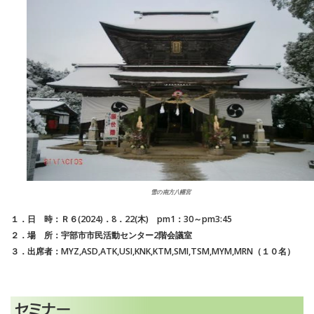
雪の南方八幡宮
１．日 時：Ｒ６(2024)．8．22(木) pm1：30～pm3:45
２．場 所：宇部市市民活動センター2階会議室
３．出席者：MYZ,ASD,ATK,USI,KNK,KTM,SMI,TSM,MYM,MRN（１０名）
セミナー