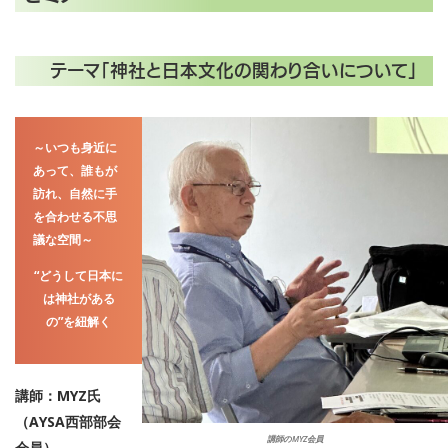
テーマ「神社と日本文化の関わり合いについて」
～いつも身近に
あって、誰もが
訪れ、自然に手
を合わせる不思
議な空間～
“どうして日本に
は神社がある
の”を紐解く
講師：MYZ氏
（AYSA西部部会
講師のMYZ会員
会員）