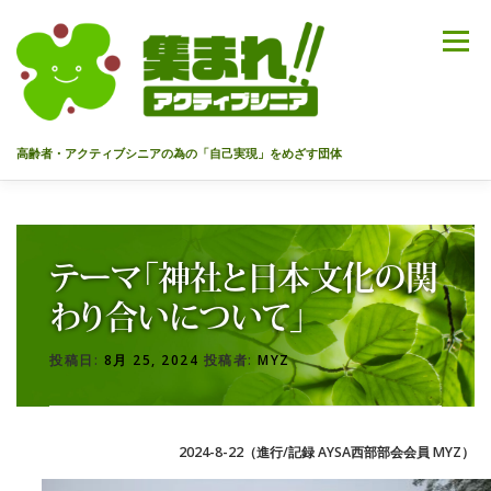
コ
ン
メニュー
テ
ン
ツ
へ
高齢者・アクティブシニアの為の「自己実現」をめざす団体
ス
キ
ッ
HOME
代表あいさつ
私達について
今までのセミナー
プ
テーマ「神社と日本文化の関
メンバー
情報を募集中！
お問合せ
最新情報
わり合いについて」
投稿日:
8月 25, 2024
投稿者:
MYZ
入会のご案内
プライバシーポリシー
2024-8-22（進行/記録 AYSA西部部会会員 MYZ）