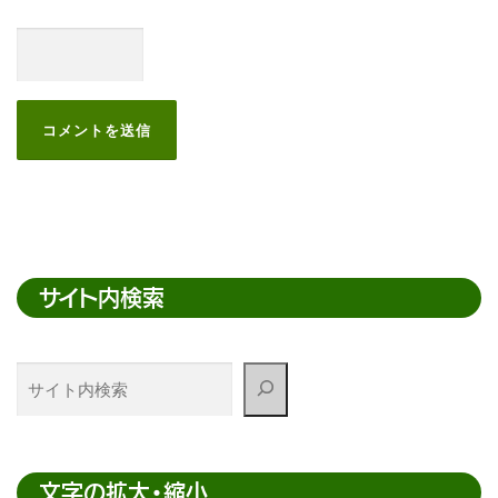
サイト内検索
サ
イ
ト
内
検
文字の拡大・縮小