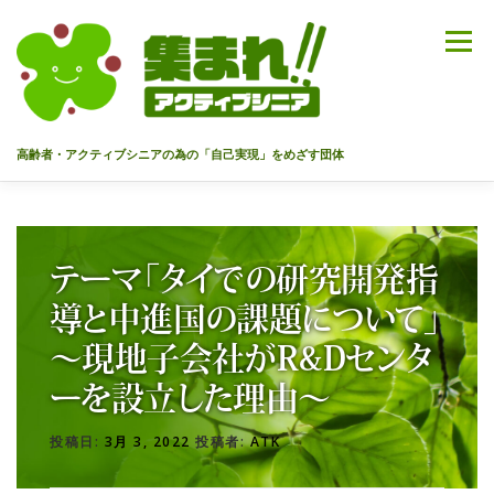
コ
ン
メニュー
テ
ン
ツ
へ
高齢者・アクティブシニアの為の「自己実現」をめざす団体
ス
キ
ッ
HOME
代表あいさつ
私達について
今までのセミナー
プ
テーマ「タイでの研究開発指
メンバー
情報を募集中！
お問合せ
最新情報
導と中進国の課題について」
～現地子会社がR&Dセンタ
入会のご案内
プライバシーポリシー
ーを設立した理由～
投稿日:
3月 3, 2022
投稿者:
ATK