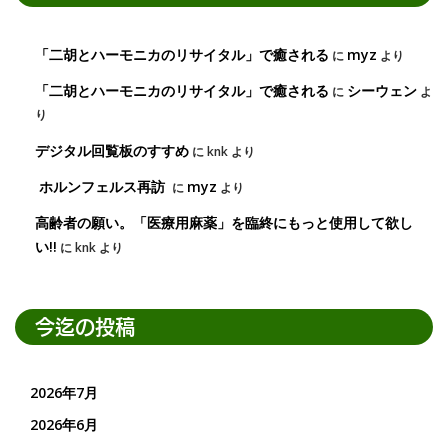
「二胡とハーモニカのリサイタル」で癒される
myz
に
より
「二胡とハーモニカのリサイタル」で癒される
シーウェン
に
よ
り
デジタル回覧板のすすめ
に
knk
より
ホルンフェルス再訪
myz
に
より
高齢者の願い。「医療用麻薬」を臨終にもっと使用して欲し
い!!
に
knk
より
今迄の投稿
2026年7月
2026年6月