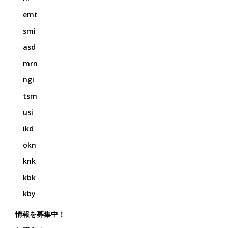
emt
smi
asd
mrn
ngi
tsm
usi
ikd
okn
knk
kbk
kby
情報を募集中！