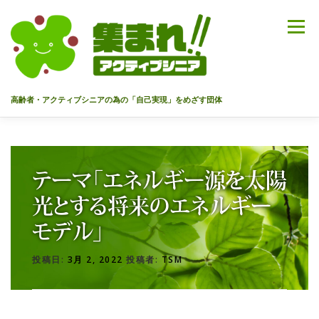
コ
ン
メニュー
テ
ン
ツ
へ
高齢者・アクティブシニアの為の「自己実現」をめざす団体
ス
キ
ッ
HOME
代表あいさつ
私達について
今までのセミナー
プ
テーマ「エネルギー源を太陽
メンバー
情報を募集中！
お問合せ
最新情報
光とする将来のエネルギー
モデル」
入会のご案内
プライバシーポリシー
投稿日:
3月 2, 2022
投稿者:
TSM