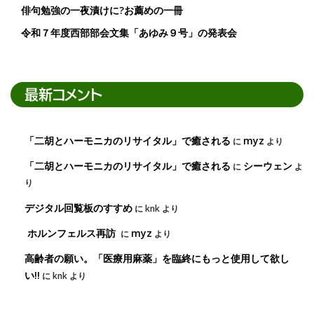
俳句勉強の一夜漬けに?お薦めの一冊
令和７年度西部部会文集「あゆみ９号」の発表会
最新コメント
「二胡とハーモニカのリサイタル」で癒される
myz
に
より
「二胡とハーモニカのリサイタル」で癒される
シーウェン
に
よ
り
デジタル回覧板のすすめ
に
knk
より
ホルンフェルス再訪
myz
に
より
高齢者の願い。「医療用麻薬」を臨終にもっと使用して欲し
い!!
に
knk
より