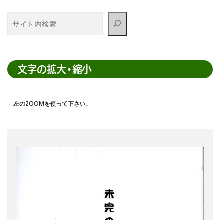
サ
イ
ト
内
検
文字の拡大・縮小
索
←左のZOOMを使って下さい。