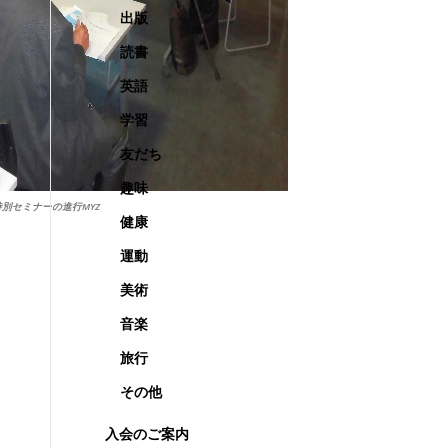
出版
読書
英語
学習
友だち
趣味
特別セミナーの進行MYZ
健康
運動
美術
音楽
旅行
その他
入会のご案内