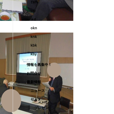
tsm
usi
ikd
okn
knk
kbk
kby
情報を募集中！
お問合せ
最新情報
ニュース
セミナー
プレゼン