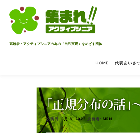
コ
ン
テ
ン
ツ
へ
高齢者・アクティブシニアの為の「自己実現」をめざす団体
ス
キ
HOME
代表あいさ
ッ
プ
「正規分布の話」
投稿日:
3月 8, 2022
投稿者:
MRN