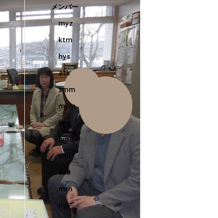
メンバー
myz
ktm
hys
atk
smm
mym
hr
emt
smi
asd
mrn
ngi