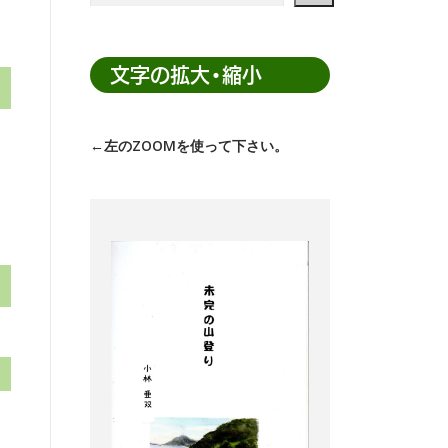
ト
内
検
文字の拡大・縮小
索
←左のZOOMを使って下さい。