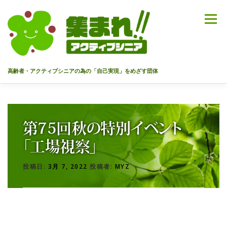
コ
ン
メニュー
テ
ン
ツ
へ
高齢者・アクティブシニアの為の「自己実現」をめざす団体
ス
キ
ッ
HOME
代表あいさつ
私達について
今までのセミナー
プ
第75回秋の特別イベント
メンバー
情報を募集中！
お問合せ
最新情報
「工場視察」
投稿日:
3月 7, 2022
投稿者:
MYZ
入会のご案内
プライバシーポリシー