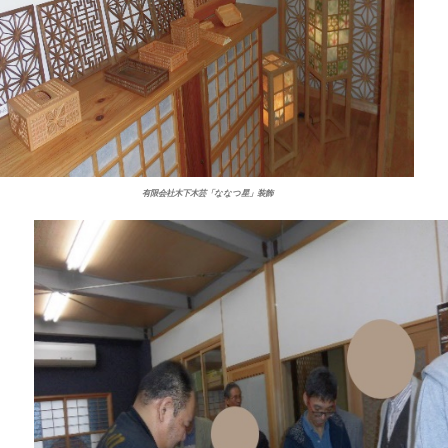
有限会社木下木芸「ななつ星」装飾