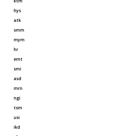
ktm
hys
atk
smm
mym
hr
emt
smi
asd
mrn
ngi
tsm
usi
ikd