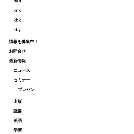
okn
knk
kbk
kby
情報を募集中！
お問合せ
最新情報
ニュース
セミナー
プレゼン
出版
読書
英語
学習