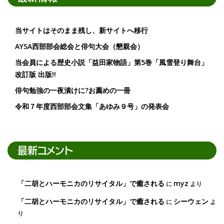
当サイトはそのまま残し、新サイトへ移行
AYSA西部部会総会と俳句大会（懇親会）
当会員による歴史小説「益田家物語」第5巻「風雪登り舞台」
改訂版 出版!!
俳句勉強の一夜漬けに?お薦めの一冊
令和７年度西部部会文集「あゆみ９号」の発表会
最新コメント
「二胡とハーモニカのリサイタル」で癒される
myz
に
より
「二胡とハーモニカのリサイタル」で癒される
シーウェン
に
よ
り