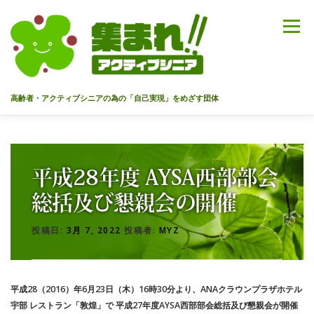
コ
ン
メニュー
テ
ン
ツ
へ
高齢者・アクティブシニアの為の「自己実現」をめざす団体
ス
キ
ッ
HOME
代表あいさつ
私達について
今までのセミナー
プ
平成28年度 AYSA西部部会
メンバー
情報を募集中！
お問合せ
最新情報
総括及び懇親会の開催
投稿日:
3月 7, 2022
投稿者:
MYZ
入会のご案内
プライバシーポリシー
平成28（2016）年6月23日（木）16時30分より、ANAクラウンプラザホテル
宇部 レストラン「敦煌」で 平成27年度AYSA西部部会総括及び懇親会が開催