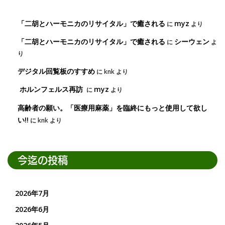
「二胡とハーモニカのリサイタル」で癒される
myz
に
より
「二胡とハーモニカのリサイタル」で癒される
シーウェン
に
よ
り
デジタル回覧板のすすめ
に
knk
より
ホルンフェルス再訪
myz
に
より
高齢者の願い。「医療用麻薬」を臨終にもっと使用して欲し
い!!
に
knk
より
今迄の投稿
2026年7月
2026年6月