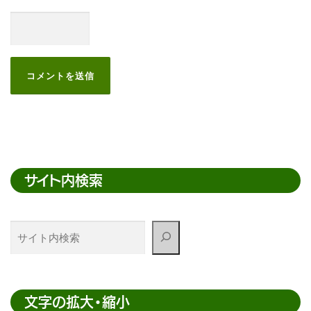
サイト内検索
サ
イ
ト
内
検
文字の拡大・縮小
索