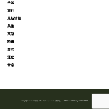
学習
旅行
最新情報
美術
英語
読書
趣味
運動
音楽
Copyright © 2026 集まれ!!アクティブシニア [保存版]
–
OnePress
theme by FameThemes