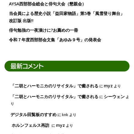
AYSA西部部会総会と俳句大会（懇親会）
当会員による歴史小説「益田家物語」第5巻「風雪登り舞台」
改訂版 出版!!
俳句勉強の一夜漬けに?お薦めの一冊
令和７年度西部部会文集「あゆみ９号」の発表会
最新コメント
「二胡とハーモニカのリサイタル」で癒される
myz
に
より
「二胡とハーモニカのリサイタル」で癒される
シーウェン
に
よ
り
デジタル回覧板のすすめ
に
knk
より
ホルンフェルス再訪
myz
に
より