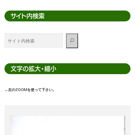
サイト内検索
サ
イ
ト
内
検
文字の拡大・縮小
索
←左のZOOMを使って下さい。