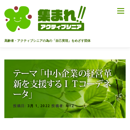
コ
ン
メニュー
テ
ン
ツ
へ
高齢者・アクティブシニアの為の「自己実現」をめざす団体
ス
キ
ッ
HOME
代表あいさつ
私達について
今までのセミナー
プ
テーマ 「中小企業の経営革
メンバー
情報を募集中！
お問合せ
最新情報
新を支援するＩＴコーデネ
ータ」
入会のご案内
プライバシーポリシー
投稿日:
3月 1, 2022
投稿者:
MYZ