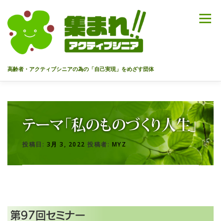
コ
ン
メニュー
テ
ン
ツ
へ
高齢者・アクティブシニアの為の「自己実現」をめざす団体
ス
キ
ッ
HOME
代表あいさつ
私達について
今までのセミナー
プ
テーマ「私のものづくり人生」
メンバー
情報を募集中！
お問合せ
最新情報
投稿日:
3月 3, 2022
投稿者:
MYZ
入会のご案内
プライバシーポリシー
第97回セミナー