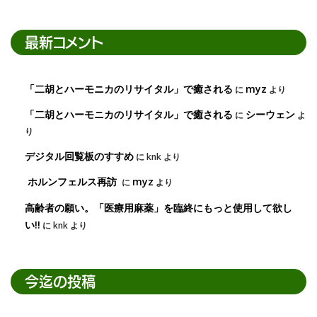
最新コメント
「二胡とハーモニカのリサイタル」で癒される
myz
に
より
「二胡とハーモニカのリサイタル」で癒される
シーウェン
に
よ
り
デジタル回覧板のすすめ
に
knk
より
ホルンフェルス再訪
myz
に
より
高齢者の願い。「医療用麻薬」を臨終にもっと使用して欲し
い!!
に
knk
より
今迄の投稿