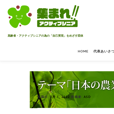
コ
ン
テ
ン
ツ
へ
高齢者・アクティブシニアの為の「自己実現」をめざす団体
ス
キ
HOME
代表あいさ
ッ
プ
テーマ「日本の農
投稿日:
3月 1, 2022
投稿者:
ASD