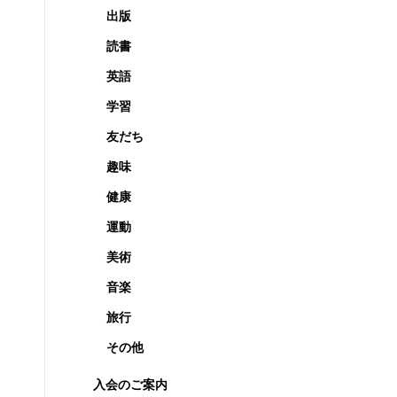
出版
読書
英語
学習
友だち
趣味
健康
運動
美術
音楽
旅行
その他
入会のご案内