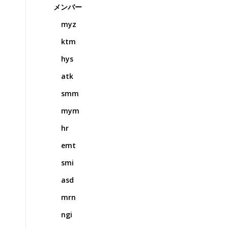
メンバー
myz
ktm
hys
atk
smm
mym
hr
emt
smi
asd
mrn
ngi