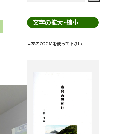
ト
内
検
文字の拡大・縮小
索
←左のZOOMを使って下さい。