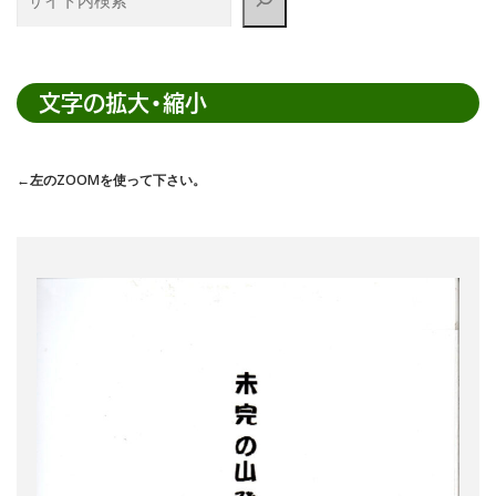
イ
ト
内
検
文字の拡大・縮小
索
←左のZOOMを使って下さい。