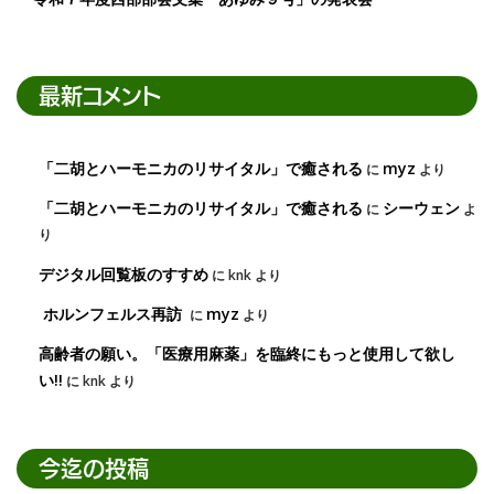
最新コメント
「二胡とハーモニカのリサイタル」で癒される
myz
に
より
「二胡とハーモニカのリサイタル」で癒される
シーウェン
に
よ
り
デジタル回覧板のすすめ
に
knk
より
ホルンフェルス再訪
myz
に
より
高齢者の願い。「医療用麻薬」を臨終にもっと使用して欲し
い!!
に
knk
より
今迄の投稿