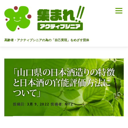
コ
ン
メニュー
テ
ン
ツ
へ
高齢者・アクティブシニアの為の「自己実現」をめざす団体
ス
キ
ッ
HOME
代表あいさつ
私達について
今までのセミナー
プ
「山口県の日本酒造りの特徴
メンバー
情報を募集中！
お問合せ
最新情報
と日本酒の官能評価方法に
ついて」
入会のご案内
プライバシーポリシー
投稿日:
3月 9, 2022
投稿者:
MYZ