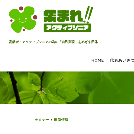
コ
ン
テ
ン
ツ
へ
高齢者・アクティブシニアの為の「自己実現」をめざす団体
ス
キ
HOME
代表あいさ
ッ
プ
セミナー
/
最新情報