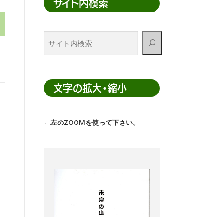
サイト内検索
サ
イ
ト
内
検
文字の拡大・縮小
索
←左のZOOMを使って下さい。