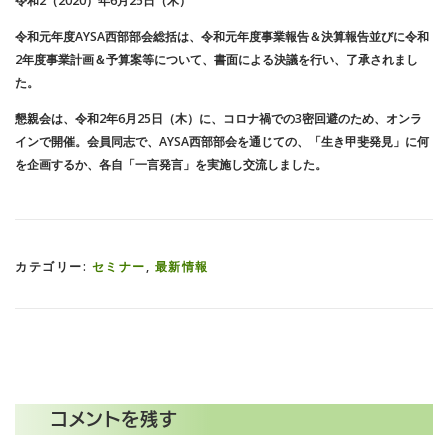
令和2（2020）年6月25日（木）
令和元年度AYSA西部部会総括は、令和元年度事業報告＆決算報告並びに令和
2年度事業計画＆予算案等について、書面による決議を行い、了承されまし
た。
懇親会は、令和2年6月25日（木）に、コロナ禍での3密回避のため、オンラ
インで開催。会員同志で、AYSA西部部会を通じての、「生き甲斐発見」に何
を企画するか、各自「一言発言」を実施し交流しました。
カテゴリー:
セミナー
,
最新情報
コメントを残す