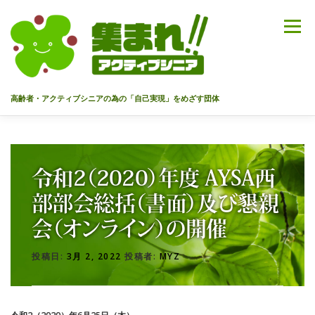
コ
ン
メニュー
テ
ン
ツ
へ
高齢者・アクティブシニアの為の「自己実現」をめざす団体
ス
キ
ッ
HOME
代表あいさつ
私達について
今までのセミナー
プ
令和2（2020）年度 AYSA西
メンバー
情報を募集中！
お問合せ
最新情報
部部会総括（書面）及び懇親
会（オンライン）の開催
入会のご案内
プライバシーポリシー
投稿日:
3月 2, 2022
投稿者:
MYZ