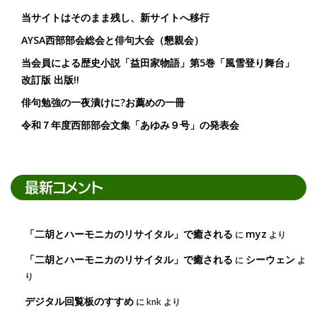
当サイトはそのまま残し、新サイトへ移行
AYSA西部部会総会と俳句大会（懇親会）
当会員による歴史小説「益田家物語」第5巻「風雪登り舞台」
改訂版 出版!!
俳句勉強の一夜漬けに?お薦めの一冊
令和７年度西部部会文集「あゆみ９号」の発表会
最新コメント
「二胡とハーモニカのリサイタル」で癒される
myz
に
より
「二胡とハーモニカのリサイタル」で癒される
シーウェン
に
よ
り
デジタル回覧板のすすめ
に
knk
より