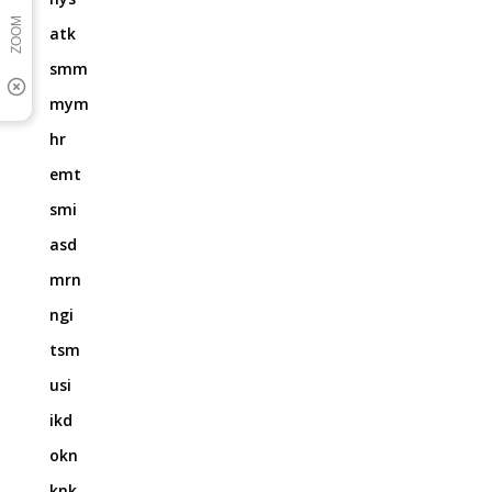
atk
smm
mym
hr
emt
smi
asd
mrn
ngi
tsm
usi
ikd
okn
knk