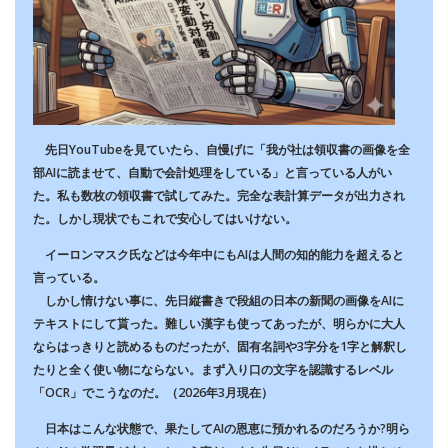
先日YouTubeを見ていたら、自慢げに「我が社は領収書の画像を全
部AIに読ませて、自動で会計処理をしている」と言っている人がい
た。私も数枚の領収書で試してみた。完全な表計算データが出力され
た。しかし現状でもこれで安心してはいけない。
イーロンマスク氏などは今年中にもAIは人間の知的能力を超えると
言っている。
しかし情けない事に、先日縦書きで段組の日本の新聞の画像をAIに
テキストにして貰った。難しい漢字も使ってあったが、明らかに大人
ならはっきりと読めるものだったが、固有名詞や3字分を1字と解釈し
たりと全く使い物にならない。まず入り口の文字を認識するレベル
「OCR」でこうなのだ。（2026年3月現在）
日本はこんな状態で、果たしてAIの恩恵に預かれるのだろうか?明ら