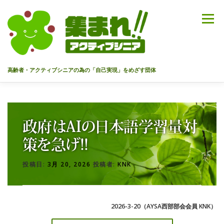
コ
ン
メニュー
テ
ン
ツ
へ
高齢者・アクティブシニアの為の「自己実現」をめざす団体
ス
キ
ッ
HOME
代表あいさつ
私達について
今までのセミナー
プ
政府はAIの日本語学習量対
メンバー
情報を募集中！
お問合せ
最新情報
策を急げ!!
投稿日:
3月 20, 2026
投稿者:
KNK
入会のご案内
プライバシーポリシー
2026-3-20（AYSA西部部会会員 KNK）