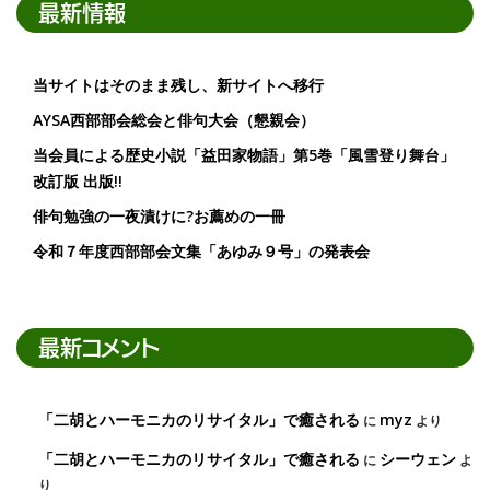
最新情報
当サイトはそのまま残し、新サイトへ移行
AYSA西部部会総会と俳句大会（懇親会）
当会員による歴史小説「益田家物語」第5巻「風雪登り舞台」
改訂版 出版!!
俳句勉強の一夜漬けに?お薦めの一冊
令和７年度西部部会文集「あゆみ９号」の発表会
最新コメント
「二胡とハーモニカのリサイタル」で癒される
myz
に
より
「二胡とハーモニカのリサイタル」で癒される
シーウェン
に
よ
り