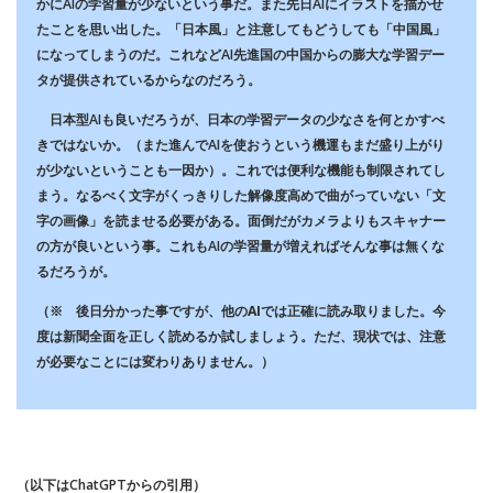
かにAIの学習量が少ないという事だ。また先日AIにイラストを描かせ
たことを思い出した。「日本風」と注意してもどうしても「中国風」
になってしまうのだ。これなどAI先進国の中国からの膨大な学習デー
タが提供されているからなのだろう。
日本型AIも良いだろうが、日本の学習データの少なさを何とかすべ
きではないか。（また進んでAIを使おうという機運もまだ盛り上がり
が少ないということも一因か）。これでは便利な機能も制限されてし
まう。なるべく文字がくっきりした解像度高めで曲がっていない「文
字の画像」を読ませる必要がある。面倒だがカメラよりもスキャナー
の方が良いという事。これもAIの学習量が増えればそんな事は無くな
るだろうが。
（※ 後日分かった事ですが、他のAIでは正確に読み取りました。今
度は新聞全面を正しく読めるか試しましょう。ただ、現状では、注意
が必要なことには変わりありません。）
（以下はChatGPTからの引用）