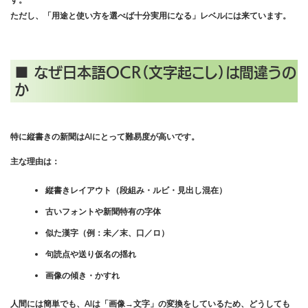
ただし、「用途と使い方を選べば十分実用になる」レベルには来ています。
■ なぜ日本語OCR（文字起こし）は間違うの
か
特に縦書きの新聞はAIにとって難易度が高いです。
主な理由は：
縦書きレイアウト（段組み・ルビ・見出し混在）
古いフォントや新聞特有の字体
似た漢字（例：未／末、口／ロ）
句読点や送り仮名の揺れ
画像の傾き・かすれ
人間には簡単でも、AIは「画像→文字」の変換をしているため、どうしても