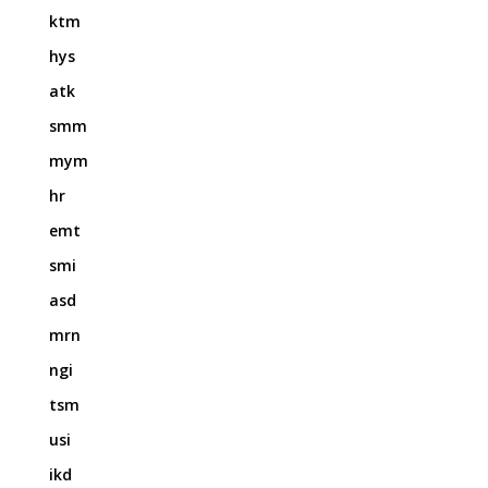
ktm
hys
atk
smm
mym
hr
emt
smi
asd
mrn
ngi
tsm
usi
ikd