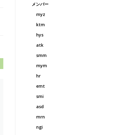
メンバー
myz
ktm
hys
atk
smm
mym
hr
emt
smi
asd
mrn
ngi