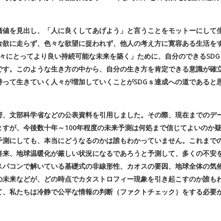
価値を見出し、「人に良くしてあげよう」と言うことをモットーにして
金欲に走らず、色々な欲望に捉われず、他人の考え方に寛容ある生活を
人々にとってより良い持続可能な未来を築く」ために、自分のできるSDG
です。このような生き方の中から、自分の生き方を肯定できる意識が確
って生きていく人々が増加していくことがSDGｓ達成への道であると
府、文部科学省などの公表資料を引用しました。その際、現在までのデ
すが、今後数十年～100年程度の未来予測は何処まで信じてよいのか
予測にしても、本当にどうなるのかは誰もわかっていません。これまで
将来、地球温暖化が厳しい状況になるであろうと予測して、多くの不安
スパコンで解いている基礎式の非線形性、カオスの要因、地球全体の気
の未来などが、どの時点でカタストロフィー現象を引き起こすのか誰も
て、私たちは冷静で公平な情報の判断（ファクトチェック）をする必要