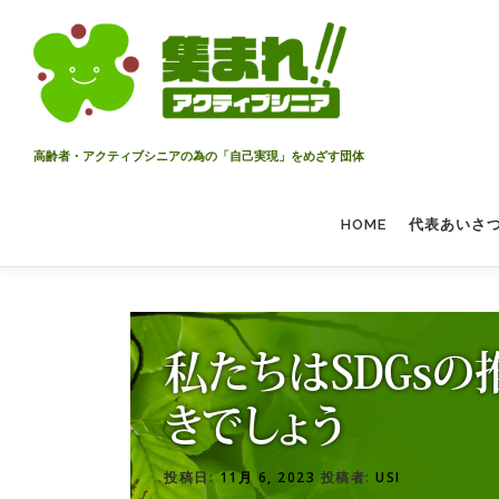
コ
ン
テ
ン
ツ
へ
高齢者・アクティブシニアの為の「自己実現」をめざす団体
ス
キ
HOME
代表あいさ
ッ
プ
私たちはSDGs
きでしょう
投稿日:
11月 6, 2023
投稿者:
USI