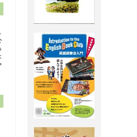
も
で
る
に
中