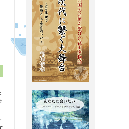
に
治
ー
す