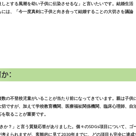
良しとする風潮を幼い子供に伝染させるな」と言いたいです。結婚生活
もには、「今一度真剣に子供と向き合って結婚することの大切さを議論
か：
数の不登校児童がいることが当たり前になってきています。親は子供
大切ですが、加えて学校教育機関、医療福祉関係機関、臨床心理師、自
応を取ることが重要です。
きか？」と言う質疑応答がありました。個々のSDGs項目について、ゴ
考えられますが、客観的に見て2030年までに、どの項目も完全に達成