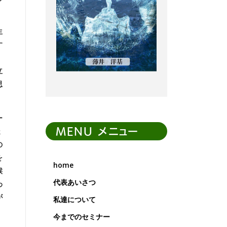
生
す
立
思
ー
疑
MENU メニュー
の
を
home
候
代表あいさつ
わ
が
私達について
今までのセミナー