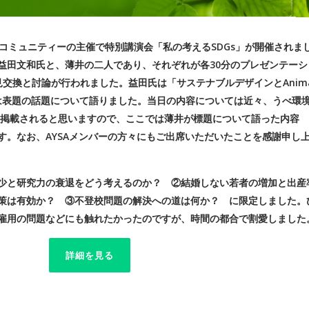
べ環境コミュニティーの主催で特別講演会「私の考えるSDGs」が開催されま
益田文和氏と、薄井の二人であり、それぞれが各30分のプレゼンテーシ
交換と討論が行われました。益田氏は「サステナブルデザインとAnima
井は表題の話題について語りました。当日の内容については近々、うべ環
に掲載されると思いますので、ここでは薄井が標題について語った内容
す。なお、AYSAメンバーの方々にもご出席いただいたことを感謝申し
少と研究力の衰退をどう考えるのか？ ②結婚しない若者の増加と出産
策は有効か？ ③不登校問題の解決への道は何か？ に限定しました。
雇用の問題などにも触れたかったのですが、時間の都合で割愛しました
詳細を見る