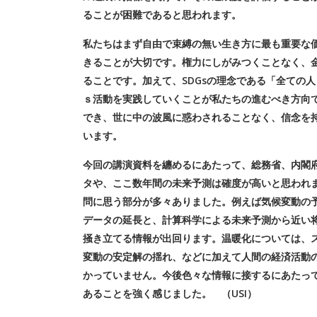
ることが困難であると思われます。
私たちはまず自由で束縛の無い生き方に最も重要な
きることが大切です。権力にしがみつくことなく、
ることです。加えて、SDGsの理念である「全ての
ｓ活動を実践していくことが私たちの進むべき方向
でき、世に中の波風に惑わされることなく、信念を持
います。
今回の講演資料を纏めるにあたって、総務省、内閣
タや、ここ数年間の未来予測は確度が高いと思われま
問に思う部分が多々ありました。例えば気候変動の
データの延長と、計算科学による未来予測から近い
掻き立てる情報が出回ります。温暖化については、
変動の安定解の揺れ、などに加えて人間の経済活動
かっていません。今後色々な情報に接するにあたっ
あることを強く感じました。 （USI）