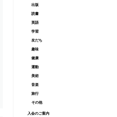
出版
読書
英語
学習
友だち
趣味
健康
運動
美術
音楽
旅行
その他
入会のご案内