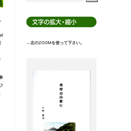
ト
内
し
検
文字の拡大・縮小
索
l
境
←左のZOOMを使って下さい。
上
率
ひ
。