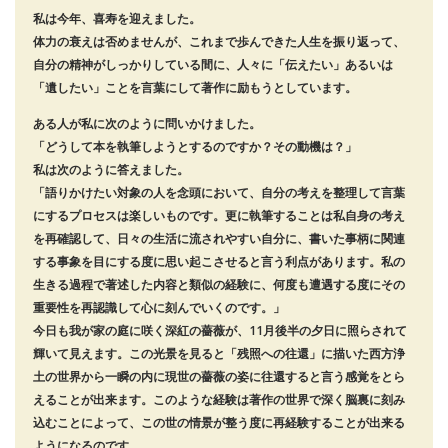
私は今年、喜寿を迎えました。
体力の衰えは否めませんが、これまで歩んできた人生を振り返って、
自分の精神がしっかりしている間に、人々に「伝えたい」あるいは
「遺したい」ことを言葉にして著作に励もうとしています。
ある人が私に次のように問いかけました。
「どうして本を執筆しようとするのですか？その動機は？」
私は次のように答えました。
「語りかけたい対象の人を念頭において、自分の考えを整理して言葉
にするプロセスは楽しいものです。更に執筆することは私自身の考え
を再確認して、日々の生活に流されやすい自分に、書いた事柄に関連
する事象を目にする度に思い起こさせると言う利点があります。私の
生きる過程で著述した内容と類似の経験に、何度も遭遇する度にその
重要性を再認識して心に刻んでいくのです。」
今日も我が家の庭に咲く深紅の薔薇が、11月後半の夕日に照らされて
輝いて見えます。この光景を見ると「残照への往還」に描いた西方浄
土の世界から一瞬の内に現世の薔薇の姿に往還すると言う感覚をとら
えることが出来ます。このような経験は著作の世界で深く脳裏に刻み
込むことによって、この世の情景が整う度に再経験することが出来る
ようになるのです。