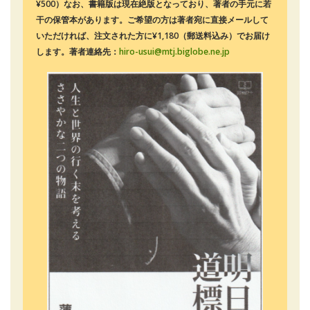
¥500）なお、書籍版は現在絶版となっており、著者の手元に若
干の保管本があります。ご希望の方は著者宛に直接メールして
いただければ、注文された方に¥1,180（郵送料込み）でお届け
します。著者連絡先：
hiro-usui@mtj.biglobe.ne.jp