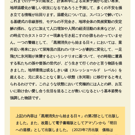
これまでのデータの延長と、計算科学による未来予測から近い将来、
地球温暖化が厳しい状況になるであろうと予測して、多くの不安を掻
き立てる情報が出回ります。温暖化については、スパコンで解いてい
る基礎式の非線形性、モデルの不完全さ、地球全体の気候変動の安定
解の揺れ、などに加えて人口増加や人間の経済活動の未来などが、ど
の時点でカタストロフィー現象を引き起こすのか誰もわかっていませ
ん。一つの警鐘として、「黒潮消失から始まる日々」においては、案
外近い将来において深海流の流れのパターンが劇的に変化して、一足
飛びに氷河期が来襲するというシナリオに基づいて、その時期に遭遇
する私たちの孫や曾孫の世代が、どう生きて行くのかと言う物語を描
きました。地球環境は或るしきい値（スレッショールド レベル）を
超えると、元に戻ることなく新しい状態（氷河期）に移行すると考え
られるわけです。このような状態において究極的には人との絆、お互
いに助け合い愛し合う生活を送ることが救いになるという基本姿勢を
強調した物語です。
上記の内容は「黒潮消失から始まる日々」の第2部として出版し
ました。また、改題して電子書籍版としてアマゾンから「明日
への道標」として出版しました。（2023年7月出版 価格は