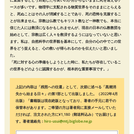
に直面するとどう対処したら良いのか分からないままに死を迎えるケ
ースが多いです。物理学に支配される物質世界をそのままにとらえる
と、死ぬことはその人が消滅することであり、死の恐怖を克服するこ
とが出来ません。宗教は仏教でもキリスト教など一神教でも、本当に
信じた人には救済になるかもしれませんが、現在の日本の仏教教団を
始めとして、宗教は広く人々を救済するようにはなっていないと思い
ます。私は、自然科学の世界観を基本にして、自分の心の中でこの世
界をどう捉えると、心の救いが得られるのかを伝えたいと思いまし
た。
「死に対する心の準備をしようとした時に、私たちが存在しているこ
の世界をどのように認識するかが、根本的な重要事項です。」
上記の内容は「残照への往還」として、次節に述べる「黒潮消
失から始まる日々」の第1部として出版しました。（2022年4月
出版）「書籍版は現在絶版となっており、著者の手元に若干の
保管本があります。ご希望の方は著者宛に直接メールしていた
だければ、注文された方に¥1,180（郵送料込み）でお届けしま
す。著者連絡先：
hiro-usui@mtj.biglobe.ne.jp