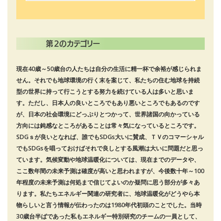
第２のカテゴリー
現在40歳～50歳台の人たちは自分の生活に精一杯で余裕が感じられま
せん。それでも地球環境の行く末を案じて、私たちの住む地球を持続
型の世界に持って行こうとする努力を続けている人は多いと思いま
す。ただし、日本人の良いところでもあり悪いところでもあるのです
が、日本の社会環境にどっぷりとつかって、世界諸国の向かっている
方向には鈍感なところがあることは常々気になっているところです。
SDGｓが良いとなれば、誰でもSDGs大いに賛成、ＴＶのコマーシャル
でもSDGsを唱っておけばそれで良しとする風潮は大いに問題だと思っ
ています。気候変動や地球温暖化については、現在までのデータや、
ここ数年間の未来予測は確度が高いと思われますが、今後数十年～100
年程度の未来予測は何処まで信じてよいのか疑問に思う部分が多々あ
ります。私たちエネルギー関連の研究者に、地球温暖化がどうやら本
物らしいと言う情報が伝わったのは1980年代初頭のことでした。当時
30歳台半ばであった私もエネルギー特別研究のチームの一員として、