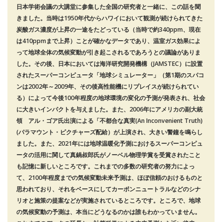
日本学術会議の大講堂に参集した全国の研究者と一緒に、この話を聞
きました。当時は1950年代からハワイにおいて観測が続けられてきた
炭酸ガス濃度が上昇の一途をたどっている（当時で約340ppm、現在
は410ppmまで上昇）ことが確かなデータであり、温室ガス効果によ
って地球全体の気候変動が引き起こされるであろうとの議論がありま
した。その後、日本においては海洋研究開発機構（JAMSTEC）に設置
されたスーパーコンピュータ「地球シミュレーター」（第1期のスパコ
ンは2002年～2009年、その後高性能機にリプレイスが続けられてい
る）によって今後100年程度の地球環境の変化の予測が発表され、社会
に大きいインパクトを与えました。また、2006年にアメリカの副大統
領 アル・ゴア氏出演による「不都合な真実(An Inconvenient Truth)
(パラマウント・ピクチャーズ配給）が上演され、大きい警鐘を鳴らし
ました。また、2021年には地球温暖化予測におけるスーパーコンピュ
ータの活用に関して真鍋叔郎氏がノーベル物理学賞を受賞されたこと
も記憶に新しいところです。これまでの多数の研究者の努力によっ
て、2100年程度までの気候変動未来予測は、ほぼ信頼のおけるものと
思われており、それをベースにしてカーボンニュートラルなどのシナ
リオと施策の提案などが実施されているところです。ところで、地球
の気候変動の予測は、本当にどうなるのかは誰もわかっていません。