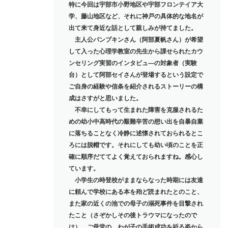
特に今回は宇部市小野地区や宇部フロンテイア大
学、藤山地区など、それに神戸の具体的な地名が
出て来て身近な話として親しみが持てました。
主人公パンプキンさん（阿部夏帆さん）が希望
して入った心理学教室の先生から課せられたカウ
ンセリング実習のインタビュ―の対象者（実験
台）として阿部セイさんが登場するという設定で
ご自身の経験や信条を紹介されるストーリーの構
成はさすがと思いました。
不幸にしてもって生まれた障害を克服されるた
めの幼小中高時代の艱難辛苦の想い出を自暴自棄
に落ちることなく冷静に述懐されておられるとこ
ろには脱帽です。それにしても幼い頃のことを正
確に順序だててよく覚えておられますね。感心し
ています。
小学生の時登校がままならなった時期には友達
に頼んで学校にある本を殆ど読まれたとのこと、
また家の近くの池での母子の溺死事件を目撃され
たこと（さぞかしその後トラウマになったので
は）、ご母堂の、わが子の手術成功を祈る姿から