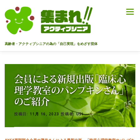
コ
ン
メニュー
テ
ン
ツ
へ
高齢者・アクティブシニアの為の「自己実現」をめざす団体
ス
キ
ッ
HOME
代表あいさつ
私達について
今までのセミナー
プ
会員による新規出版「臨床心
メンバー
情報を募集中！
お問合せ
最新情報
理学教室のパンプキンさん」
のご紹介
入会のご案内
プライバシーポリシー
投稿日:
11月 16, 2023
投稿者:
USI