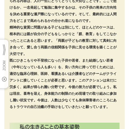
られる内容は、人の一生にとってとっても大切なことです。ここで怠
けるか、一念発起して勉強に集中するかは、その子供の将来の方向性
を決める重要な瀬戸際になっているのです。そして、最終的には人間
力をどこまで高められるかの分かれ道になるのです。
精神的な資質に問題がある子どもは別にして、ほとんどのケースは、
根本的には親が自分の子どもをしっかりと「躾、教育」をしてこなか
ったことにあると思います。「両親が子どもの教育に対して真剣に向
き合って、愛し合う両親の信頼関係を子供に見せる環境を築くことが
大切です。
既にひきこもりや不登校になった子供や若者、また結婚しない若者
（中年になっている人も多い）を、良い方向に持って行くためには、
適切な臨床心理師、医師、看護あるいは介護者などのチームがクライ
アントに接していくことが必要と思います。このアクションは未だに
労多く、結果が得られ難い分野です。今後の努力が必要でしょう。私
は現在、喜寿を迎え、身体能力の制限のため現場での取り組みに参加
し難い状況です。今後は、人数は少なくても身体障害者のこころにあ
るトラウマの自己治癒の手助けをしていきたいと願っています。
私の生きることの基本姿勢