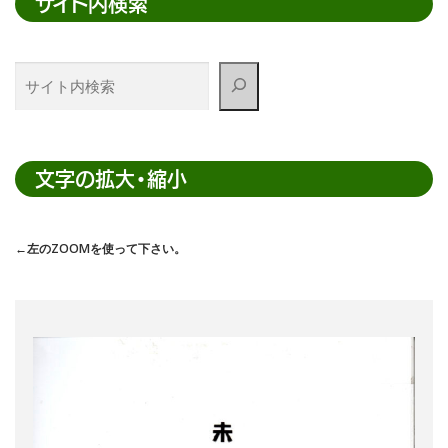
サイト内検索
サ
イ
ト
内
検
文字の拡大・縮小
索
←左のZOOMを使って下さい。