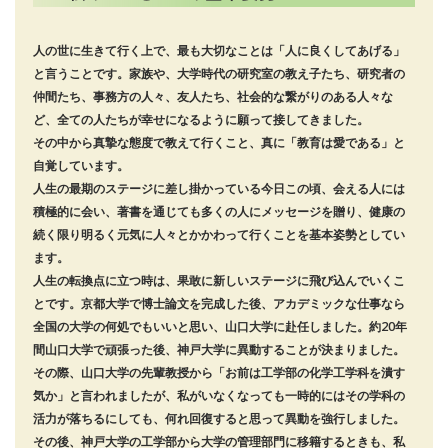
人の世に生きて行く上で、最も大切なことは「人に良くしてあげる」
と言うことです。家族や、大学時代の研究室の教え子たち、研究者の
仲間たち、事務方の人々、友人たち、社会的な繋がりのある人々な
ど、全ての人たちが幸せになるように願って接してきました。
その中から真摯な態度で教えて行くこと、真に「教育は愛である」と
自覚しています。
人生の最期のステージに差し掛かっている今日この頃、会える人には
積極的に会い、著書を通じても多くの人にメッセージを贈り、健康の
続く限り明るく元気に人々とかかわって行くことを基本姿勢としてい
ます。
人生の転換点に立つ時は、果敢に新しいステージに飛び込んでいくこ
とです。京都大学で博士論文を完成した後、アカデミックな仕事なら
全国の大学の何処でもいいと思い、山口大学に赴任しました。約20年
間山口大学で頑張った後、神戸大学に異動することが決まりました。
その際、山口大学の先輩教授から「お前は工学部の化学工学科を潰す
気か」と言われましたが、私がいなくなっても一時的にはその学科の
活力が落ちるにしても、何れ回復すると思って異動を強行しました。
その後、神戸大学の工学部から大学の管理部門に移籍するときも、私