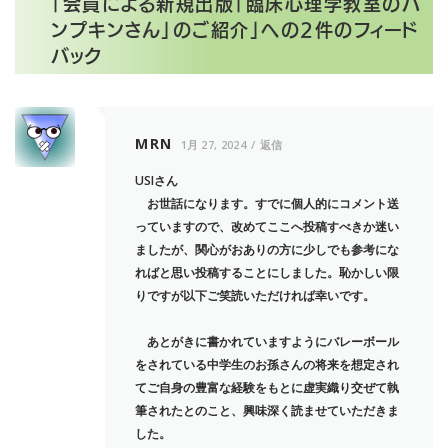
「
会員による新規出版「臨床心理学教室のパ
ンプキンさん」のご紹介
」への2件のフィード
バック
MRN
1月 27, 2024
返信
USIさん
お世話になります。すでに個人的にコメント送
っていますので、改めてここへ投稿すべきか迷い
ましたが、関心がおありの方に少しでも参考にな
ればと思い投稿することにしました。恥かしい限
りですが以下ご笑読いただければ幸いです。
あとがきに書かれていますようにバレーボール
をされている中学生のお孫さんの将来を想定され
てご自身の豊富な経験をもとに虚実織り交ぜて執
筆されたとのこと、興味深く読ませていただきま
した。