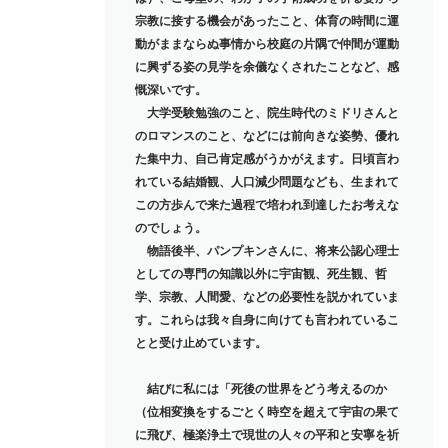
宗教に接する機会があったこと、体育の時間に運
動がままならぬ事情から校庭の片隅で仲間が運動
に興ずる姿の見学を余儀なくされたことなど、感
慨深いです。
大学受験勉強のこと、院生時代のミドリさんと
のロマンスのこと、などには前向きな姿勢、優れ
た集中力、自己肯定感がうかがえます。日頃言わ
れている結婚観、人口減少問題なども、生まれて
この方歩んで来た過程で培われ到達したお考えな
のでしょう。
物語後半、パンプキンさんに、将来公認心理士
としての専門の知識以外に宇宙観、死生観、哲
学、宗教、人間愛、などの必要性を説かれていま
す。これらは我々自身に向けても言われているこ
とと受け止めています。
結びに私には「死後の世界をどう考えるのか
（位相変換をするごとく時空を超えて宇宙の果て
に飛び、極楽浄土で現世の人々の平和と安寧を祈