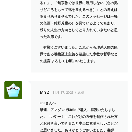
る）」、「無宗教では世界に通用しない（心の拠
りどころをもって死を迎えるべき）」との考えは
あまりありませんでした。このメッセージは一幅
の仏画（狩野芳崖の）を見ているようでもあり、
残りの人生の方向としてとり入れていきたいと思
った次第です。
有難うございました。これからも理系人間の限
界である唯物至上主義を超越した宗教や哲学など
の提言 よろしくお願いいたします。
MYZ
11月 17, 2023
返信
USIさんへ
早速、アマゾンでKidleで購入、拝読いたしまし
た。「いやー！」これだけの力作を創作された方
とお付き合いできること本当に素晴らしいことだ
と思いました。ありがとうございました。書評