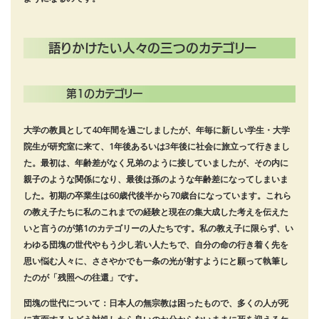
語りかけたい人々の三つのカテゴリー
第1のカテゴリー
大学の教員として40年間を過ごしましたが、年毎に新しい学生・大学
院生が研究室に来て、1年後あるいは3年後に社会に旅立って行きまし
た。最初は、年齢差がなく兄弟のように接していましたが、その内に
親子のような関係になり、最後は孫のような年齢差になってしまいま
した。初期の卒業生は60歳代後半から70歳台になっています。これら
の教え子たちに私のこれまでの経験と現在の集大成した考えを伝えた
いと言うのが第1のカテゴリーの人たちです。私の教え子に限らず、い
わゆる団塊の世代やもう少し若い人たちで、自分の命の行き着く先を
思い悩む人々に、ささやかでも一条の光が射すようにと願って執筆し
たのが「残照への往還」です。
団塊の世代について：日本人の無宗教は困ったもので、多くの人が死