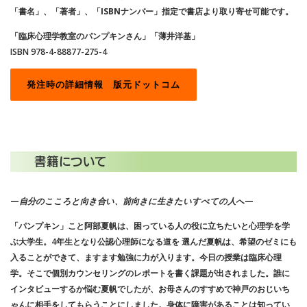
「書名」、「著者」、「ISBNナンバー」指定で書店より取り寄せ可能です。
「臨床心理学教室のパンプキンさん」「薄井洋基」
ISBN 978-4-88877-275-4
発注時の詳細情報 版元ドットコム
書籍について
—
自分のこころと向き合い、前向きに生きたいすべての人へ
—
「パンプキン」こと阿部夏帆は、困っている人の役に立ちたいと心理学を学
ぶ大学生。4年生となり公認心理師になる道を 選んだ夏帆は、希望のゼミにも
入ることができて、ますます勉強に力が入ります。今日の授業は臨床心理
学。そこで個別カウンセリングのレポートを書く課題が出されました。誰に
インタビューするか悩む夏帆でしたが、お母さんのすすめで神戸のおじいち
ゃんに相手をしてもらうことにしました。身体に障害があることは知ってい