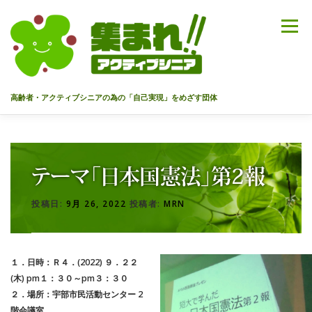
コ
ン
メニュー
テ
ン
ツ
へ
高齢者・アクティブシニアの為の「自己実現」をめざす団体
ス
キ
ッ
HOME
代表あいさつ
私達について
今までのセミナー
プ
テーマ「日本国憲法」第2報
メンバー
情報を募集中！
お問合せ
最新情報
投稿日:
9月 26, 2022
投稿者:
MRN
入会のご案内
プライバシーポリシー
１．日時：Ｒ４．(2022) ９．２２
(木) pm１：３０～pm３：３０
２．場所：宇部市民活動センター 2
階会議室