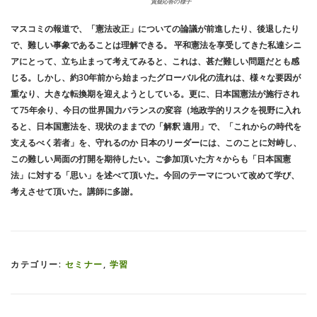
質疑応答の様子
マスコミの報道で、「憲法改正」についての論議が前進したり、後退したり
で、難しい事象であることは理解できる。 平和憲法を享受してきた私達シニ
アにとって、立ち止まって考えてみると、これは、甚だ難しい問題だとも感
じる。しかし、約30年前から始まったグローバル化の流れは、様々な要因が
重なり、大きな転換期を迎えようとしている。更に、日本国憲法が施行され
て75年余り、今日の世界国力バランスの変容（地政学的リスクを視野に入れ
ると、日本国憲法を、現状のままでの「解釈 適用」で、「これからの時代を
支えるべく若者」を、守れるのか 日本のリーダーには、このことに対峙し、
この難しい局面の打開を期待したい。ご参加頂いた方々からも「日本国憲
法」に対する「思い」を述べて頂いた。今回のテーマについて改めて学び、
考えさせて頂いた。講師に多謝。
カテゴリー:
セミナー
,
学習