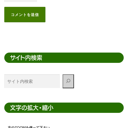
サイト内検索
サ
イ
ト
内
検
文字の拡大・縮小
索
←左のZOOMを使って下さい。