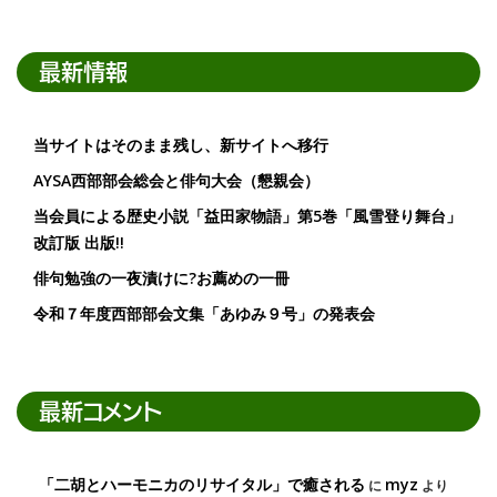
最新情報
当サイトはそのまま残し、新サイトへ移行
AYSA西部部会総会と俳句大会（懇親会）
当会員による歴史小説「益田家物語」第5巻「風雪登り舞台」
改訂版 出版!!
俳句勉強の一夜漬けに?お薦めの一冊
令和７年度西部部会文集「あゆみ９号」の発表会
最新コメント
「二胡とハーモニカのリサイタル」で癒される
myz
に
より