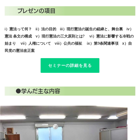
プレゼンの項目
i）憲法って何？ ii）法の目的 iii）現行憲法の誕生の経緯と、舞台裏 iv）
憲法 条文の構成 v）現行憲法の三大原則とは? vi）憲法に影響する冷戦の
始まり vii）人権について viii）公共の福祉 ix）第9条関連事項 x）自
民党の憲法改正案
セミナーの詳細を見る
●学んだ主な内容