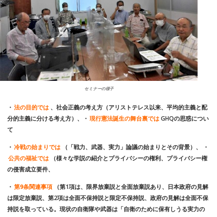
セミナーの様子
・
法の目的では
、社会正義の考え方（アリストテレス以来、平均的主義と配
分的主義に分ける考え方）、・
現行憲法誕生の舞台裏では
GHQの思惑につい
て
・
冷戦の始まりでは
（「戦力、武器、実力」論議の始まりとその背景）、 ・
公共の福祉では
（様々な学説の紹介とプライバシーの権利、プライバシー権
の侵害成立要件、
・
第9条関連事項
（第1項は、限界放棄説と全面放棄説あり、日本政府の見解
は限定放棄説、第2項は全面不保持説と限定不保持説、政府の見解は全面不保
持説を取っている。現状の自衛隊や武器は「自衛のために保有しうる実力の