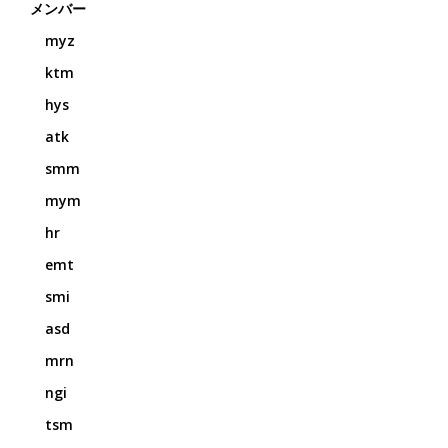
メンバー
myz
ktm
hys
atk
smm
mym
hr
emt
smi
asd
mrn
ngi
tsm