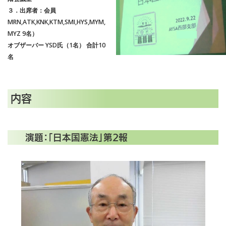
３．出席者：会員
MRN,ATK,KNK,KTM,SMI,HYS,MYM,
MYZ 9名）
オブザーバー YSD氏（1名） 合計10
名
内容
演題：「日本国憲法」第2報