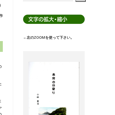
K）
ト
内
作
検
文字の拡大・縮小
索
←左のZOOMを使って下さい。
の
た
よ
か
の