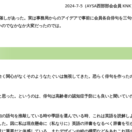
2024-7-5（AYSA西部部会会員 KN
る催しがあった。実は事務局からのアイデアで事前に会員各自俳句を三句
いのでなかなか大変だったのでは。
く関心がなくそのようなたぐいは無視してきた。恐らく俳句を作った
思った。というのは、俳句は高齢者の認知症予防にも良いと聞いてい
の語句を推敲している時や季語を選んでいる時、これは英語を読解し
した。因に私は現在懸命に（私なりに）英語の洋書をなるべく辞書を引
常に重要だと体感している。またデザインや絵の構図などをあれこれ頭