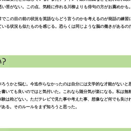
悪い筈がない。この点、気軽に作れる川柳よりも俳句の方がお薦めかも
でこの目の前の状況を英語ならどう言うのかを考えるのが発話の練習
ている状況も似たものを感じる。恐らくは同じような脳の働きがあるの
？
ろうかと悩む。今迄作らなかったのは自分には文学的な才能がないと
を書いても良いのではと気付いた。これなら随分気が楽になる。私は無
体験は殆どない。ただテレビで見た事や考えた事、想像など何でも良け
がある。そのルールをまず知ろうと思った。