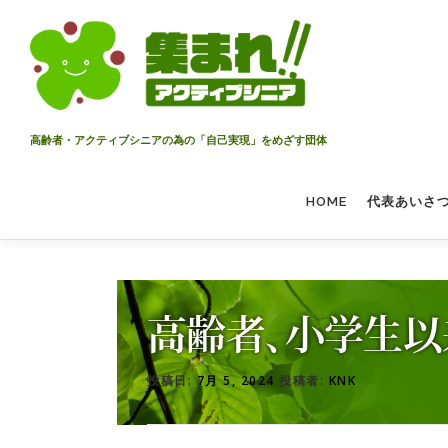
コ
ン
テ
ン
ツ
へ
高齢者・アクティブシニアの為の「自己実現」をめざす団体
ス
キ
HOME
代表あいさ
ッ
プ
高齢者、小学生以
投稿日:
7月 5, 2024
投稿者:
KNK