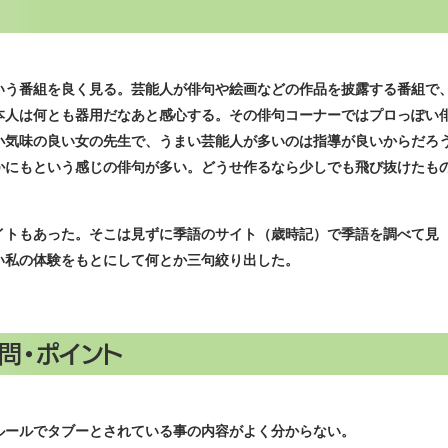
う番組を良く見る。芸能人が俳句や絵画などの作品を披露する番組で
本人は何とも器用だなあと感心する。その俳句コーナーではプロっぽい
小気味の良い女の先生で、うまい芸能人が多いのは指導が良いからだろ
かにもという感じの俳句が多い。どうせ作るなら少しでも飛び抜けたも
トもあった。そこは見ずに季語のサイト（歳時記）で季語を調べて見
い私の体験をもとにして何とか三句絞り出した。
問・ポイント
ールでタブーとされている事の内容がよく分からない。