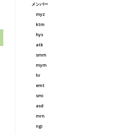
メンバー
myz
ktm
hys
atk
smm
mym
hr
emt
smi
asd
mrn
ngi