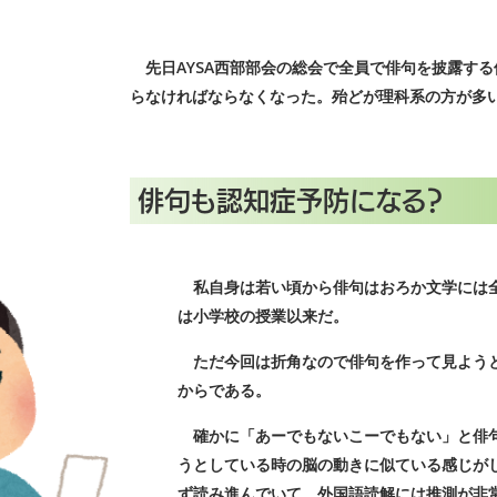
先日AYSA西部部会の総会で全員で俳句を披露す
らなければならなくなった。殆どが理科系の方が多
俳句も認知症予防になる？
私自身は若い頃から俳句はおろか文学には全
は小学校の授業以来だ。
ただ今回は折角なので俳句を作って見ようと
からである。
確かに「あーでもないこーでもない」と俳句
うとしている時の脳の動きに似ている感じが
ず読み進んでいて、外国語読解には推測が非