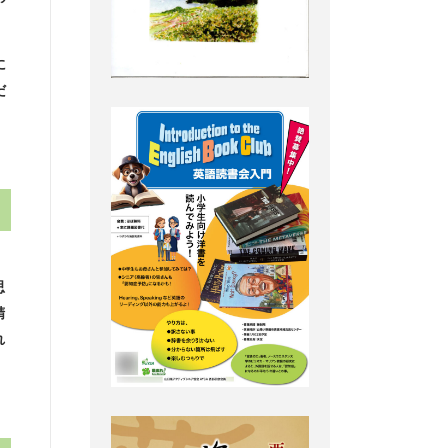
。
に
だ
思
精
れ