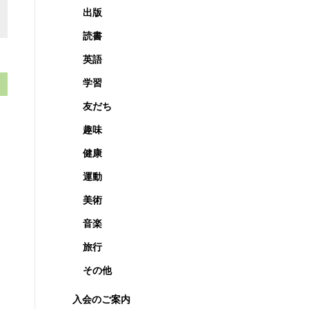
出版
読書
英語
学習
友だち
趣味
健康
運動
美術
音楽
旅行
その他
入会のご案内