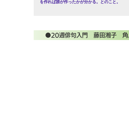
を作れば誰が作ったかが分かる。とのこと。
●20週俳句入門 藤田湘子 角