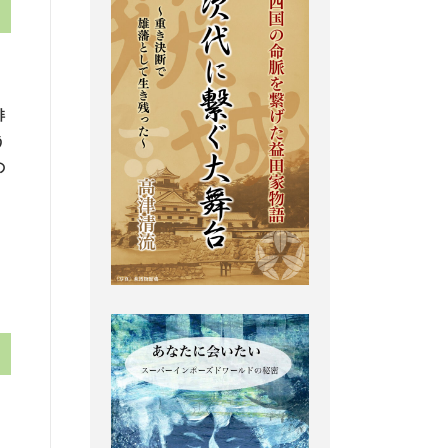
、
俳
う
の