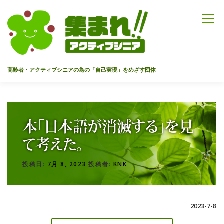
コ
ン
メニュー
テ
ン
ツ
へ
高齢者・アクティブシニアの為の「自己実現」をめざす団体
ス
キ
ッ
HOME
代表あいさつ
私達について
今までのセミナー
プ
本「日本語が消滅する」を見
メンバー
情報を募集中！
お問合せ
最新情報
て考えた。
投稿日:
7月 8, 2023
投稿者:
KNK
入会のご案内
プライバシーポリシー
2023-7-8