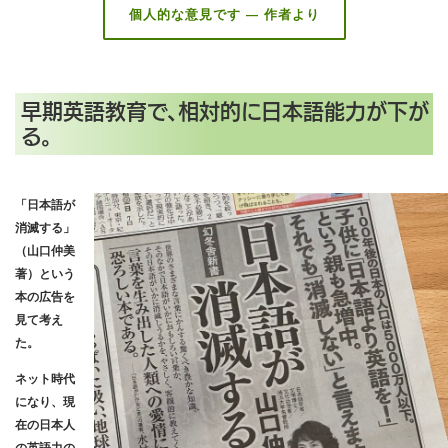
個人的な意見です — 作者より
早期英語教育で、相対的に日本語能力が下が
る。
「日本語が
消滅する」
（山口仲美
著）という
本の広告を
見て考え
た。
ネット時代
になり、現
在の日本人
の英語力の