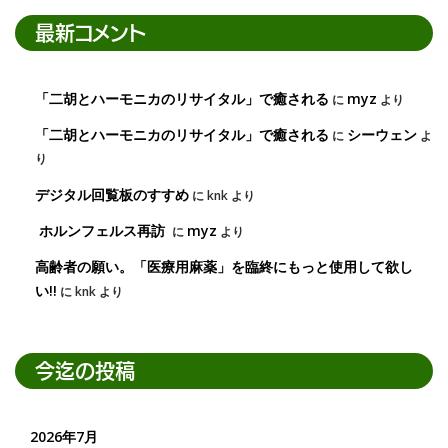
最新コメント
「二胡とハーモニカのリサイタル」で癒される
myz
に
より
「二胡とハーモニカのリサイタル」で癒される
シーウェン
に
よ
り
デジタル回覧板のすすめ
に
knk
より
ホルンフェルス再訪
myz
に
より
高齢者の願い。「医療用麻薬」を臨終にもっと使用して欲し
い!!
に
knk
より
今迄の投稿
2026年7月