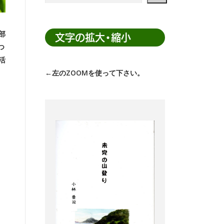
ト
内
部
検
文字の拡大・縮小
つ
索
活
←左のZOOMを使って下さい。