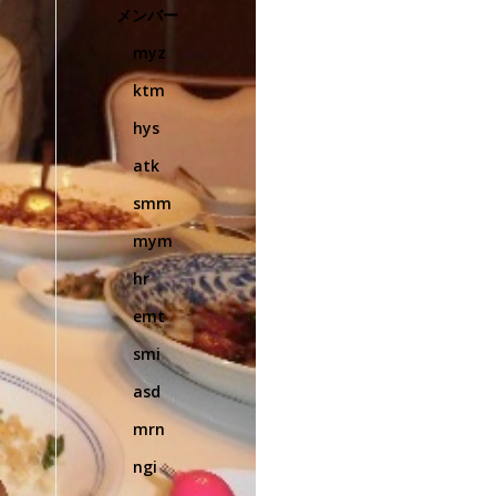
メンバー
myz
ktm
hys
atk
smm
mym
hr
emt
smi
asd
mrn
ngi