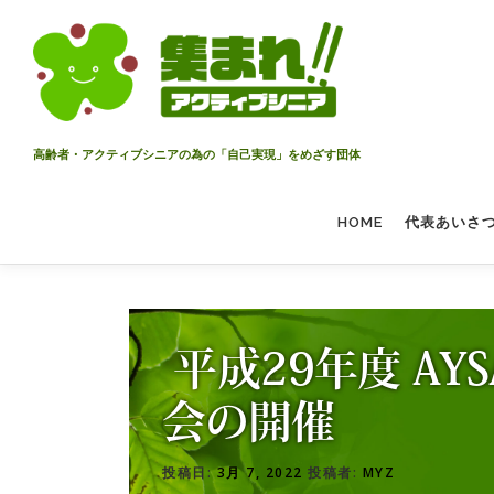
コ
ン
テ
ン
ツ
へ
高齢者・アクティブシニアの為の「自己実現」をめざす団体
ス
キ
HOME
代表あいさ
ッ
プ
平成29年度 A
会の開催
投稿日:
3月 7, 2022
投稿者:
MYZ