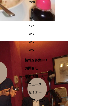
tsm
usi
ikd
okn
knk
kbk
kby
情報を募集中！
お問合せ
最新情報
ニュース
セミナー
プレゼン