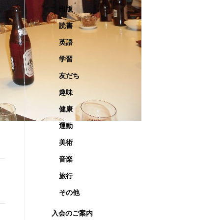
出版
読書
英語
学習
友だち
趣味
健康
運動
美術
音楽
旅行
その他
入会のご案内