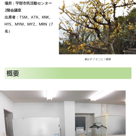
場所：宇部市民活動センター
2階会議室
出席者：TSM、ATK、KNK、
HYS、MYM、MYZ、MRN（7
名）
春はすぐそこに！蝋梅
概要