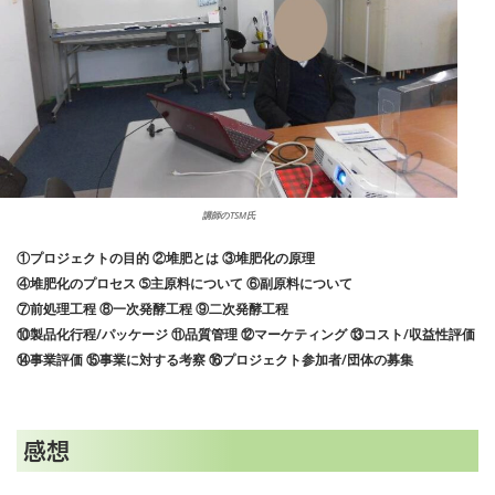
講師のTSM氏
①プロジェクトの目的 ②堆肥とは ③堆肥化の原理
④堆肥化のプロセス ➄主原料について ⑥副原料について
⑦前処理工程 ⑧一次発酵工程 ⑨二次発酵工程
⑩製品化行程/パッケージ ⑪品質管理 ⑫マーケティング ⑬コスト/収益性評価
⑭事業評価 ⑮事業に対する考察 ⑯プロジェクト参加者/団体の募集
感想