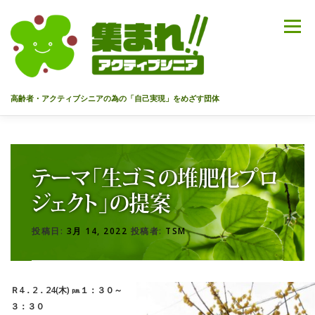
コ
ン
メニュー
テ
ン
ツ
へ
高齢者・アクティブシニアの為の「自己実現」をめざす団体
ス
キ
ッ
HOME
代表あいさつ
私達について
今までのセミナー
プ
テーマ「生ゴミの堆肥化プロ
メンバー
情報を募集中！
お問合せ
最新情報
ジェクト」の提案
投稿日:
3月 14, 2022
投稿者:
TSM
入会のご案内
プライバシーポリシー
Ｒ4．2．24(木) ㏘１：３０～
３：３０