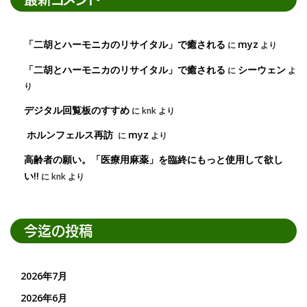
「二胡とハーモニカのリサイタル」で癒される
myz
に
より
「二胡とハーモニカのリサイタル」で癒される
シーウェン
に
よ
り
デジタル回覧板のすすめ
に
knk
より
ホルンフェルス再訪
myz
に
より
高齢者の願い。「医療用麻薬」を臨終にもっと使用して欲し
い!!
に
knk
より
今迄の投稿
2026年7月
2026年6月