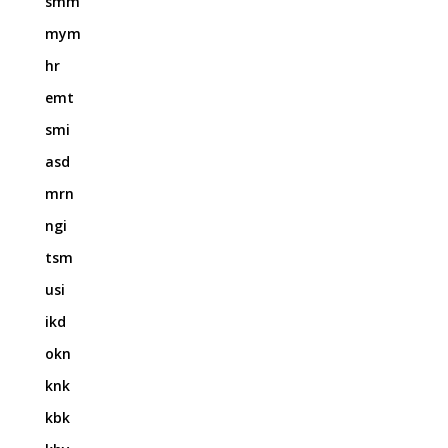
smm
mym
hr
emt
smi
asd
mrn
ngi
tsm
usi
ikd
okn
knk
kbk