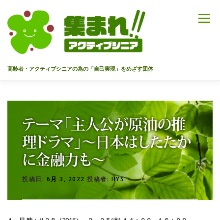
コ
ン
メニュー
テ
ン
ツ
へ
高齢者・アクティブシニアの為の「自己実現」をめざす団体
ス
キ
ッ
HOME
代表あいさつ
私達について
今までのセミナー
プ
テーマ「主人公が原油の推
メンバー
情報を募集中！
お問合せ
最新情報
理ドラマ」～日本はしたたか
に金融力も～
入会のご案内
プライバシーポリシー
投稿日:
6月 3, 2022
投稿者:
HYS