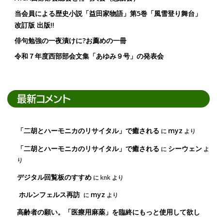
当会員による歴史小説「益田家物語」第5巻「風雪登り舞台」
改訂版 出版!!
俳句勉強の一夜漬けに?お薦めの一冊
令和７年度西部部会文集「あゆみ９号」の発表会
最新コメント
「二胡とハーモニカのリサイタル」で癒される
myz
に
より
「二胡とハーモニカのリサイタル」で癒される
シーウェン
に
よ
り
デジタル回覧板のすすめ
に
knk
より
ホルンフェルス再訪
myz
に
より
高齢者の願い。「医療用麻薬」を臨終にもっと使用して欲し