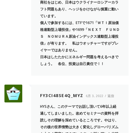
商社をはじめ、日本はウクライナーロシアーカラ
フト問題もあり、ヘッジをかけながら慎重に動い
ています。
個人で参加するには、ETFで1671「ＷＴＩ原油価
格連動型上場投信」や1699「ＮＥＸＴ ＦＵＮＤ
Ｓ ＮＯＭＵＲＡ原油インデックス連動型上場投
信」が有ります。 私はウオッチャーですがプレ
イヤーではありません。
日本はしたたかにエネルギー問題を考えるべきで
しょう。 各位、投資は自己責任で！！
FY3CI48SE4Q_MYZ
6月 3, 2022
返信
HYSさん、このテーマでお話し頂いて6年以上経
過してしまいました。改めてセミナーの資料を拝
読しその理解を深めているところです。やはり、
その後の世界情勢は大きく変化しグローバリズム