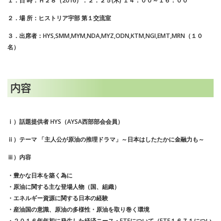
１．日 時：Ｈ２８（2016）．２．２５(木) １４：００～１６：００
２．場 所：ヒストリア宇部 第１交流室
３．出席者：HYS,SMM,MYM,NDA,MYZ,ODN,KTM,NGI,EMT,MRN（１０
名）
内容
ⅰ）話題提供者 HYS（AYSA西部部会会員）
ⅱ）テーマ 「主人公が原油の推理ドラマ」～日本はしたたかに金融力も～
ⅲ）内容
・豊かな日本を築く為に
・原油に関する主な登場人物（国、組織）
・エネルギー資源に関する日本の経験
・産油国の意識、原油の多様性・原油を取り巻く環境
・２０１６年年初に発生した経済ニース・ETFについて（ETF１６７１につい