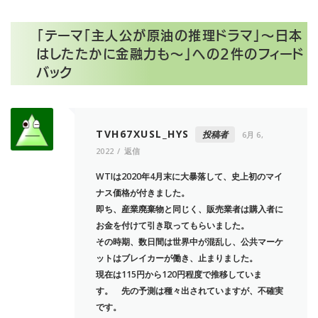
「
テーマ「主人公が原油の推理ドラマ」～日本
はしたたかに金融力も～
」への2件のフィード
バック
TVH67XUSL_HYS
投稿者
6月 6,
2022
返信
WTIは2020年4月末に大暴落して、史上初のマイ
ナス価格が付きました。
即ち、産業廃棄物と同じく、販売業者は購入者に
お金を付けて引き取ってもらいました。
その時期、数日間は世界中が混乱し、公共マーケ
ットはブレイカーが働き、止まりました。
現在は115円から120円程度で推移していま
す。 先の予測は種々出されていますが、不確実
です。