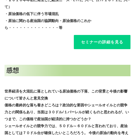
て）
・原油価格の低下に伴う市場混乱
・原油に関わる産油国の協調動向・原油価格のこれか
ら・・・・・・・・・・・・・・等
セミナーの詳細を見る
感想
世界経済を大混乱に落としれている原油価格の下落、この背景と今後の影響
について皆さんと意見交換
価格の最終的な落ち着きどころは？政治的な要因やシェールオイルとの競争
力との関係もあり、当面は３０ドル/１バーレルが続くものと思われるが、い
つまで、この価格で産油国が経済的に持つかどうか？
シェールオイルとの競争力では、５０ドル～６０ドルと言われており、産油
国としては７０ドル台が確保したいところだろう。 今後の原油の動向を考え