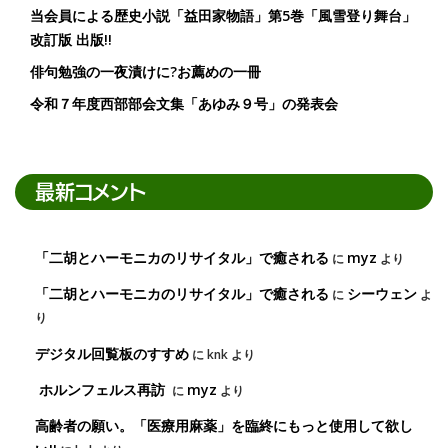
当会員による歴史小説「益田家物語」第5巻「風雪登り舞台」
改訂版 出版!!
俳句勉強の一夜漬けに?お薦めの一冊
令和７年度西部部会文集「あゆみ９号」の発表会
最新コメント
「二胡とハーモニカのリサイタル」で癒される
myz
に
より
「二胡とハーモニカのリサイタル」で癒される
シーウェン
に
よ
り
デジタル回覧板のすすめ
に
knk
より
ホルンフェルス再訪
myz
に
より
高齢者の願い。「医療用麻薬」を臨終にもっと使用して欲し