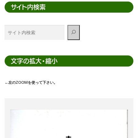
サイト内検索
サ
イ
ト
内
検
文字の拡大・縮小
索
←左のZOOMを使って下さい。