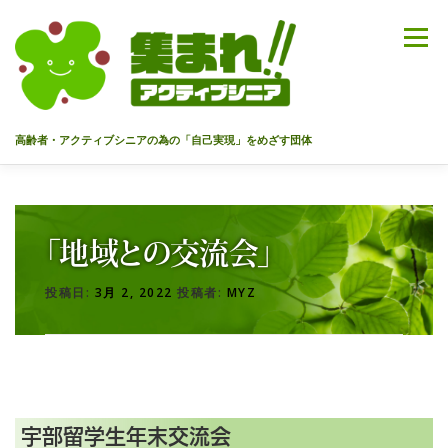
コ
ン
メニュー
テ
ン
ツ
へ
高齢者・アクティブシニアの為の「自己実現」をめざす団体
ス
キ
ッ
HOME
代表あいさつ
私達について
今までのセミナー
プ
「地域との交流会」
メンバー
情報を募集中！
お問合せ
最新情報
投稿日:
3月 2, 2022
投稿者:
MYZ
入会のご案内
プライバシーポリシー
宇部留学生年末交流会