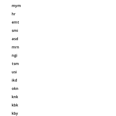
mym
hr
emt
smi
asd
mrn
ngi
tsm
usi
ikd
okn
knk
kbk
kby