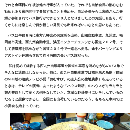
それと金曜日の午後は他の行事が入っていた。それでも自治会長の熱心なお
勧めもあり家内同行で参加することを決めた。自治会長からは宮崎さんご夫
婦が参加されてバス旅行ができる２０人となりましたとのお話しもあり、行
くからには楽しんで何か新しい発見でも出来ればいいなとの思いもあった。
バスは午前８時に南方八幡宮のお旅所を出発、山陽自動車道、九州道、福
岡都市高速、西九州自動車道、浜玉インターチェンジから国道２０２号、そ
して唐津湾を眺めながら国道２０４号で一路北へ走る。途中パーキングエリ
アのトイレ休憩も含めて約４時間の長いバス旅だった。
私は初めて経験する西九州自動車道や国道の車窓を眺めながらのバス旅で
そんなに退屈はしなかった。特に、西九州自動車道では福岡県の糸島（前回
のNHK朝の連続テレビ小説「おむすび」の主人公の生地農家）を走っている
ときは、テレビの演出にあったような「ハウス栽培」のハウスがキラキラと
輝き整然として多くの列をなしていた。立派な野菜作りにいそしんでいるの
だろうと想像できるし、全国にも出荷しているのだろう。もちろん車内では
小宴会も始まっていた。