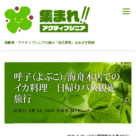
コ
ン
メニュー
テ
ン
ツ
へ
高齢者・アクティブシニアの為の「自己実現」をめざす団体
ス
キ
ッ
HOME
代表あいさつ
私達について
今までのセミナー
プ
呼子（よぶこ）/海舟本店での
メンバー
情報を募集中！
お問合せ
最新情報
イカ料理 日帰りバス観光
旅行
入会のご案内
プライバシーポリシー
投稿日:
9月 23, 2025
投稿者:
MYZ