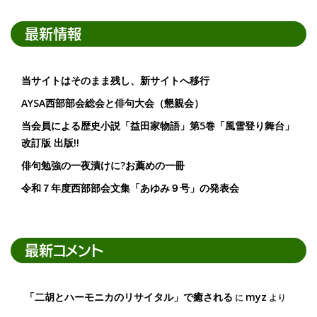
最新情報
当サイトはそのまま残し、新サイトへ移行
AYSA西部部会総会と俳句大会（懇親会）
当会員による歴史小説「益田家物語」第5巻「風雪登り舞台」
改訂版 出版!!
俳句勉強の一夜漬けに?お薦めの一冊
令和７年度西部部会文集「あゆみ９号」の発表会
最新コメント
「二胡とハーモニカのリサイタル」で癒される
myz
に
より