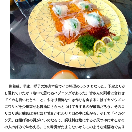
到着後、早速、呼子の海舟本店でイカ料理のランチとなった。予定より少
し遅れていたが（途中で思わぬハプニングがあった）皆さんの到着に合わせ
てイカを捌いたとのこと。やはり新鮮な生き作りを食するにはイカソウメン
にワサビを少量乗せお醤油にさらっとつけて食するのが最高だろう。そのコ
リコリ感と噛めば噛むほど甘みがじわりと口の中に広がる。そして「イカゲ
ソ天」は揚げ油の質がいいのだろう。調味料は塩にするか天つゆにするかそ
の人の好みで味わえる。この味覚がたまらないからこのような遠隔地であり