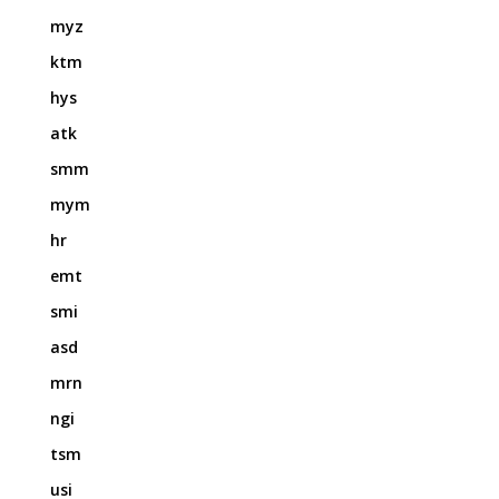
myz
ktm
hys
atk
smm
mym
hr
emt
smi
asd
mrn
ngi
tsm
usi