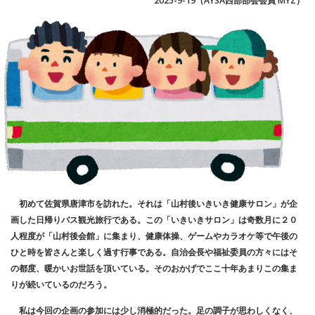
2025-9-19（AYSA西部部会会員 MYZ）
初めて佐賀県唐津市を訪れた。それは「山村後いきいき健康サロン」が企
画した日帰りバス観光旅行である。この「いきいきサロン」は奇数月に２０
人程度が「山村後会館」に集まり、健康体操、ゲームやカラオケ等で午後の
ひと時を皆さんと楽しく過す行事である。自治会長や福祉委員の方々にはそ
の都度、暖かいお世話を頂いている。そのおかげでここ十年あまりこの集ま
りが続いているのだろう。
私は今回の企画の参加には少し消極的だった。足の調子が思わしくなく、