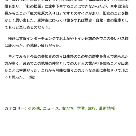
限もあり、「虹の松原」に途中下車することはできなかったが、車中自治会
長からここが「虹の松原の入り口」ですとのマイクがあり、旧友のことを懐
かしく思い出した。唐津市はゆっくり旅をすれば歴史・自然・食の宝庫とし
てもっと楽しめるのだろう。
帰路は古賀インターチェンジでお土産やトイレ休憩のみでこの長いバス旅
は終わった。心地良い疲れだった。
考えてみると今回の参加者の方々は生粋のこの地の歴史を育んで来られた
方が多く、改めてこの地域の仲間としての人と人の繋がりを知ることが出来
たことは幸運だった。これから可能な限りこのような企画に参加させて頂こ
うと思った。（完）
カテゴリー:
その他
,
ニュース
,
友だち
,
学習
,
旅行
,
最新情報