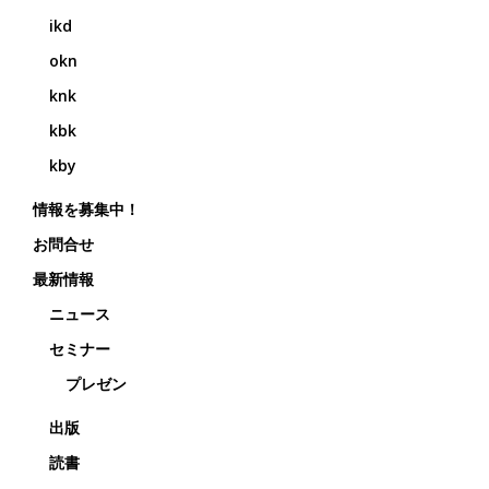
ikd
okn
knk
kbk
kby
情報を募集中！
お問合せ
最新情報
ニュース
セミナー
プレゼン
出版
読書