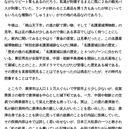
ながらリピート客もあるのだろう。私達が到着するまえに既に２台の観光バ
スが到着していた。ランチが終わると土産品を買う方もあったが何といって
もいろんな種類の「しゅうまい」がその地の名品なのであろう。
午後は、「桃山天下市」の道の駅で買い物、そして「名護屋城博物館」の
見学。私は足の痛みが少しあるので側にある茶店でしばらく待つことにし
た。家内に聞いてみるとやはり「黄金の茶室」は見事だったと。この名護屋
城博物館は「特別史跡名護屋城跡ならびに陣跡」「名護屋城以前の歴史」
「歴史の後の名護屋城」「名護屋城以後の歴史」と４つのゾーンに分かれて
いる。豊臣秀吉が全国平定後、中国・朝鮮半島侵略を開始した出兵基地とし
て築城したとのこと。大河ドラマでもたびたび登場した歴史ある城である。
その歴史を直接垣間見ることはできなかったのは残念だったが、その時代を
想像することはできた。
ところで、唐津市は人口１１万人ぐらいで宇部市より少し少ないが、佐賀
県第２の都市で唐津城を中心とした城下町である。一方、中国や朝鮮との交
易での商業都市として栄えた歴史も持っている。実は、この度の唐津旅で、
私が銀行員時代に唐津出身の親しい友人がいたことを思い出した。彼は、唐
津出身であることを誇りに思って彼の故郷のことを行内誌に投稿していた。
その投稿内容は今では詳しく思い出せないが、日本三大松原の一つと称され
る「虹の松原」のことを書いていた記憶がある。今回は残念ながら時間の制