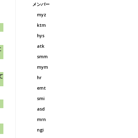
メンバー
myz
ktm
hys
atk
に
smm
mym
て
hr
emt
smi
asd
mrn
ngi