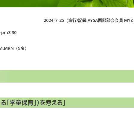
2024-7-25（進行/記録 AYSA西部部会会員 MY
pm3:30
MYM,MRN（9名）
る「学童保育」）を考える
」