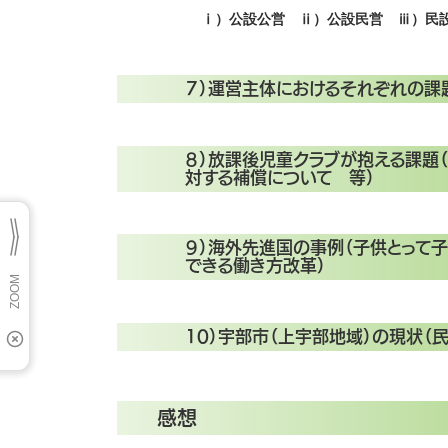
ⅰ）公設公営 ⅱ）公設民営 ⅲ）民設
７）運営主体におけるそれぞれの課
８）放課後児童クラブが抱える課題
対する補償について 等）
９）海外先進国の事例（子供とって
できる働き方改革）
10
）宇部市（上宇部地域）の現状（
感想