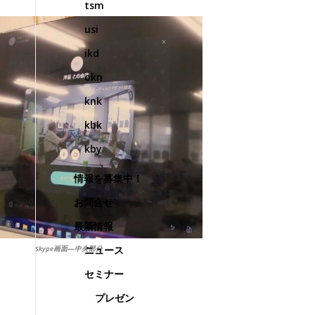
tsm
usi
ikd
okn
knk
kbk
kby
情報を募集中！
お問合せ
最新情報
ニュース
Skype画面―中央部分
セミナー
プレゼン