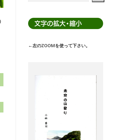
ト
内
Z）
検
文字の拡大・縮小
索
←左のZOOMを使って下さい。