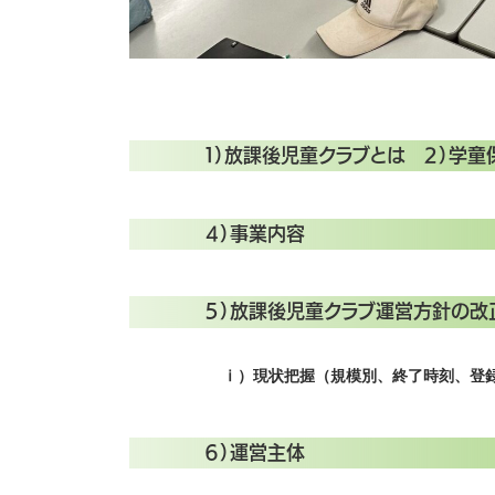
１）放課後児童クラブとは ２）学
４）事業内容
５）放課後児童クラブ運営方針の改
ⅰ）現状把握（規模別、終了時刻、登録
６）運営主体