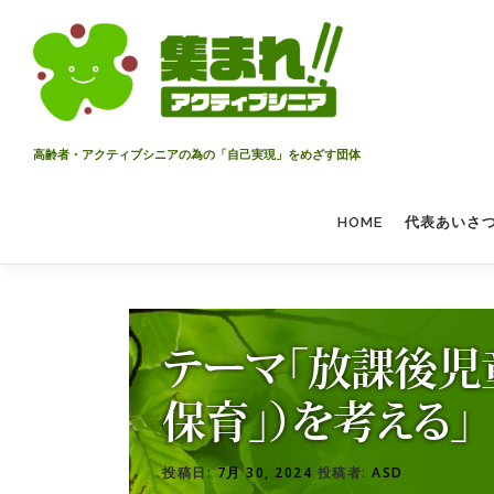
コ
ン
テ
ン
ツ
へ
高齢者・アクティブシニアの為の「自己実現」をめざす団体
ス
キ
HOME
代表あいさ
ッ
プ
テーマ「放課後児
保育」）を考える」
投稿日:
7月 30, 2024
投稿者:
ASD