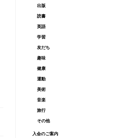
出版
読書
英語
学習
友だち
趣味
健康
運動
美術
音楽
旅行
その他
入会のご案内