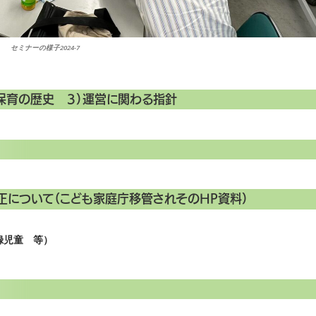
セミナーの様子2024-7
童保育の歴史 ３）運営に関わる指針
正について（こども家庭庁移管されその
HP
資料）
児童 等）